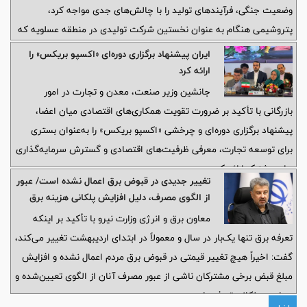
وضعیت جنگی، فرآیندهای تولید را با چالش‌های جدی مواجه کرد،
پتروشیمی هنگام به عنوان نخستین شرکت تولیدی در منطقه عسلویه که
بعد از جنگ 40 روزه در سرویس قرار گرفت، موفق شد در سه ماهه نخست
ایران پیشنهاد برگزاری دوره‌ای «اکسپو بریکس» را
سال ۱۴۰۵ با تکیه بر توان تخصصی و پشتکار مدیریت و کارکنان خود، حد
ارائه کرد
نصاب تازه‌ای در تولید آمونیاک به ثبت برساند.
جانشین وزیر صنعت، معدن و تجارت در امور
بازرگانی با تأکید بر ضرورت تقویت همکاری‌های اقتصادی میان اعضا،
پیشنهاد برگزاری دوره‌ای و چرخشی «اکسپو بریکس» را به‌عنوان بستری
برای توسعه تجارت، معرفی ظرفیت‌های اقتصادی و گسترش سرمایه‌گذاری‌
های مشترک ارائه کرد.
تغییر جدیدی در قبوض برق اعمال نشده است/ عبور
از الگوی مصرف، دلیل افزایش پلکانی هزینه برق
معاون برق و انرژی وزارت نیرو با تأکید بر اینکه
تعرفه برق تنها یک‌بار در سال و معمولاً در ابتدای اردیبهشت تغییر می‌کند،
گفت: اخیراً هیچ تغییر قیمتی در قبوض برق مردم اعمال نشده و افزایش
مبلغ قبض برخی مشترکان ناشی از عبور مصرف آنان از الگوی تعیین‌شده و
محاسبه پلکانی تعرفه‌هاست.