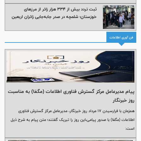
متناقض موجب تشویش اذهان خانواده‌ها و ساکنان جزیره شد، ضرورت
ثبت تردد بیش از ۳۳۴ هزار زائر از مرزهای
فعال‌سازی فوری و بازتعریف نقش راهبردی «کمیته اطلاع‌رسانی بحران» در کیش
خوزستان؛ شلمچه در صدر جابه‌جایی زائران اربعین
را بیش از هر زمان دیگری برجسته کرده است.
فن آوری اطلاعات
پیام مدیرعامل مرکز گسترش فناوری اطلاعات (مگفا) به مناسبت
روز خبرنگار
همزمان با فرارسیدن ۱۷ مرداد روز خبرنگار، مدیرعامل مرکز گسترش فناوری
اطلاعات (مگفا) با صدور پیامی،این روز را تبریک گفتند؛ متن پیام به شرح ذیل
است: