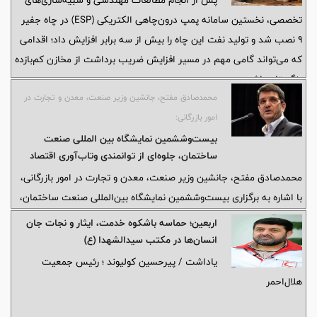
پس از انجام مطالعات مهندسی و شبیه‌سازی‌های
تخصصی، نخستین سامانه پمپ درون‌چاهی الکتریکی (ESP) در چاه جفیر
۹ نصب شد و تولید نفت این چاه را بیش از سه برابر افزایش داد؛ اقدامی
که می‌تواند گامی مهم در مسیر افزایش ضریب برداشت از مخازن کم‌بازده
بنگستان باشد.
محمدصادق مفتح، جانشین وزیر صنعت، معدن و تجارت در
امور بازرگانی:
بیست‌وششمین نمایشگاه بین المللی صنعت
ساختمان، جلوه‌ای از توانمندی وتاب‌آوری اقتصاد
کشور و توان اجرایی اتاق تعاون ایران است
محمدصادق مفتح، جانشین وزیر صنعت، معدن و تجارت در امور بازرگانی،
با اشاره به برگزاری بیست‌وششمین نمایشگاه بین‌المللی صنعت ساختمان،
اظهار کرد: برگزاری این نمایشگاه در شرایط امروز کشور، نشان‌دهنده پویایی
اربعین؛ حماسه باشکوه خدمت، ایثار و نجات جان
اقتصاد، استمرار فعالیت‌های تخصصی و توانمندی نهادهای اقتصادی در
انسان‌ها در مکتب سیدالشهدا (ع)
پیشبرد برنامه‌های ملی است.
یاداشت / پیرحسین کولیوند ؛ رئیس جمعیت
هلال‌احمر