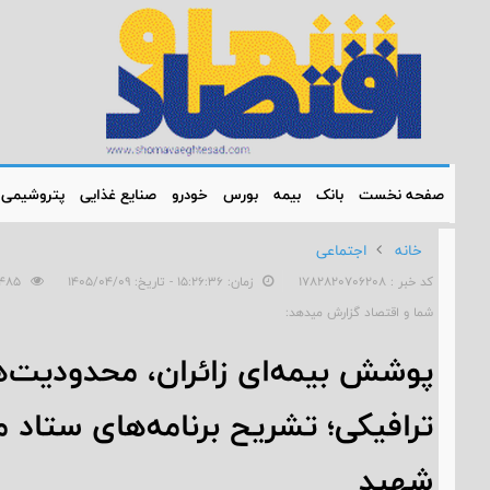
صفحه نخست
بانک
بیمه
بورس
خودرو
صنایع غذایی
پتروشیمی
خانه
اجتماعی
کد خبر : 1782820706208
زمان: ۱۵:۲۶:۳۶ - تاریخ: ۱۴۰۵/۰۴/۰۹
1485
شما و اقتصاد گزارش میدهد:
پوشش بیمه‌ای زائران، محدودیت‌ه
ترافیکی؛ تشریح برنامه‌های ستاد 
شهید