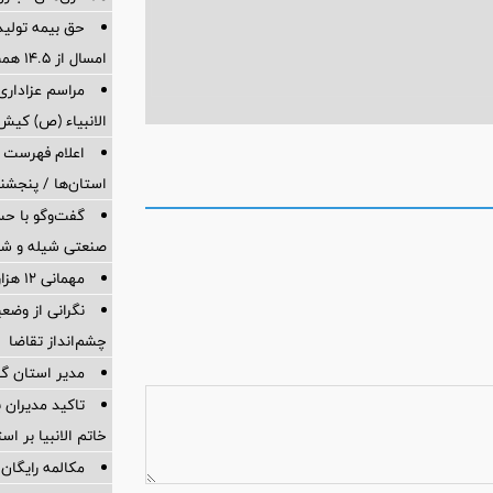
حق بیمه تولید
امسال از 14.5 همت گذشت
مراسم عزاداری
‌الانبیاء (ص) کیش
اعلام فهرست
استان‌ها / پنجشنب
گفت‌وگو با حس
صنعتی شیله و شر
مهمانی ۱۲ هزار نفری بانک صادرات ایران
نگرانی از وضع
چشم‌انداز تقاضا
مدیر استان گ
تاکید مدیران ب
خاتم الانبیا بر اس
مکالمه رایگان 