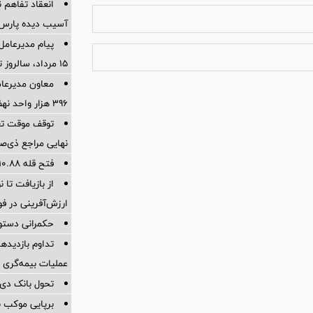
انعقاد تفاهم ن
آسیب دیده پارس 
پیام مدیرعامل
15 مرداد، سالروز تأسیس بانک
معاون مدیرعامل
۳۹۶ هزار واحد نهضت ملی توسط بانک مسکن
توقف موقت تعر
نهایی مراجع ذی‌صل
فتح قله ۱۰.۸۸ میلیون تنی تولید در سال ۱۴۰۴
ارزش‌آفرینی در فو
حکمرانی دستور
تداوم بازدیدها
عملیات بیمه‌گری ا
تحول بانک دی 
برپایی موکب ب