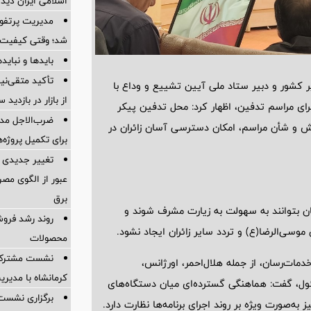
اسلامی ایران دیدا
مدیریت پرتفوی 
شد؛ وقتی کیفیت، 
بایدها و نبایدهای 
تأکید متقی‌نی
ر کشور و دبیر ستاد ملی آیین تشییع و وداع با
از بازار در بازدی
برای مراسم تدفین، اظهار کرد: محل تدفین پیکر
ضرب‌الاجل مدی
 و شأن مراسم، امکان دسترسی آسان زائران در
برای تكمیل پروژه‌
تغییر جدیدی 
عبور از الگوی مصر
برق
ان بتوانند به سهولت به زیارت مشرف شوند و
روند رشد فروش
سی‌الرضا(ع) و تردد سایر زائران ایجاد نشود.
محصولات
نشست مشترک ک
دمات‌رسان، از جمله هلال‌احمر، اورژانس،
کرمانشاه با مدیر
ئول، گفت: هماهنگی گسترده‌ای میان دستگاه‌های
برگزاری نشست
ه‌صورت ویژه بر روند اجرای برنامه‌ها نظارت دارد.