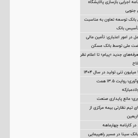
امه اجرایی بازسازی پالایشگاه
جنوبی
 بانک توسعه تعاون به مناسبت
 در امور اعتباری: تأمین مالی
فه‌های جدید «پیام» تا اعلام نظر
اح
از بازیافت تا نوآوری؛ روایت ۱۳.۵ همت
لادمبارکه
ی؛ مانع پایداری صنعت
ی تیم نظارتی بیمه مرکزی از
ربعین
در کارنامه چهارماهه
انک سینا در مسیر راهپیمایی