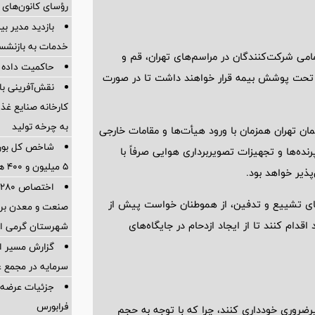
رؤسای کانون‌های 
بازدید مدیر بی
خدمات به بازنشس
می شرکت‌کنندگان در مراسم‌های تهران، قم و
حاکمیت داده و
شت، تحت پوشش بیمه قرار خواهند داشت تا در صورت
نقش‌آفرینی ب
کارخانه صنایع غذ
به چرخه تولید
دیت‌های پروازی در روز 12 تیرماه در آسمان تهران همزمان با ورود هیأت‌ها و مقامات خارجی
شاخص کل بورس 
پرنده‌ها و تجهیزات تصویربرداری هوایی صرفاً با
۵ میلیون و ۴۰۰ هزار واحد فراتر رفت
ذیر خواهد بود.
ا
های تشییع و تدفین، از هموطنان خواست پیش از
صنعت و معدن برا
ام کنند تا از ایجاد ازدحام در جایگاه‌های
شهرستان گرمی اس
گزارش مسیر اح
سرمایه در مجمع 
جزئیات عرضه ع
فرابورس
روری خودداری کنند، چرا که با توجه به حجم