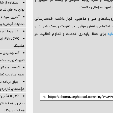
استفاده از ش
 تعهد سازمانی دانست.
یوان به جای شاخ
ویدادهای ملی و مذهبی، اظهار داشت: خدمت‌رسانی
صادرات آرمانی» واریز 
لیت اجتماعی، نقش مؤثری در تقویت ریسک شهرت و
آغاز مرحله جدید کالا
ایه
برای حفظ پایداری خدمات و تداوم فعالیت در
oCVC
هلدینگ
گام راهبردی سا
تقویت زیرساخت‌ه
توسعه همکاری 
سهم مبادلات تجا
اجرای برنامه تح
درآمدهای کارمزدی 
دکتر للـه‌گانی:
بانکی را هدفمندت
هدایت می‌کند