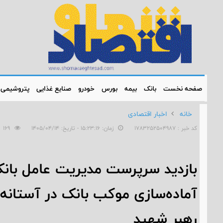
صفحه نخست
بانک
بیمه
بورس
خودرو
صنایع غذایی
پتروشیمی
خانه
اخبار اقتصادی
کد خبر : 1783252504987
زمان: ۱۵:۲۳:۱۶ - تاریخ: ۱۴۰۵/۰۴/۱۴
169
بازدید سرپرست مدیریت عامل بانک
آماده‌سازی موکب بانک در آستانه 
رهبر شهید