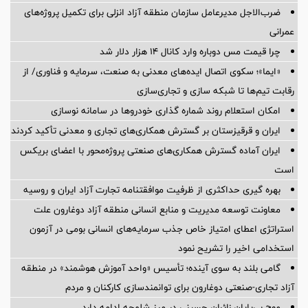
ضرب‌الاجل مدیرعامل سازمان منطقه آزاد انزلی برای تكمیل پروژه‌های
عمرانی
چرا قیمت مس دوباره وارد کانال ۱۴ هزار دلار شد
«ایما»؛ سکوی اتصال ایده‌های معدنی به صنعت، سرمایه و فناوری/ از
رقابت تیم‌ها تا شبکه سازی و تجاری‌سازی
امکان استعلام روند شماره گذاری خودروها در سامانه نوسازی
ایران و قرقیزستان بر گسترش همکاری‌های تجاری و معدنی تأکید کردند
ایران آماده گسترش همکاری‌های صنعتی پروژه‌محور با اعضای بریکس
است
بهره گیری حداکثری از ظرفیت موافقتنامه تجارت آزاد ایران و روسیه
معاونت توسعه مدیریت و منابع انسانی منطقه آزاد دوغارون علت
استراتژی اعطای امتیاز خاص جذب سرمایه‌های انسانی بومی در آزمون
استخدامی اخیر را تشریح نمود
گامی بلند به سوی آینده؛ تأسیس «واحد آموزش هوشمند» در منطقه
آزاد تجاری-صنعتی دوغارون برای توانمندسازی کارکنان و مردم
موج بی‌پایان زائران حسینی در مرز شلمچه ادامه دارد