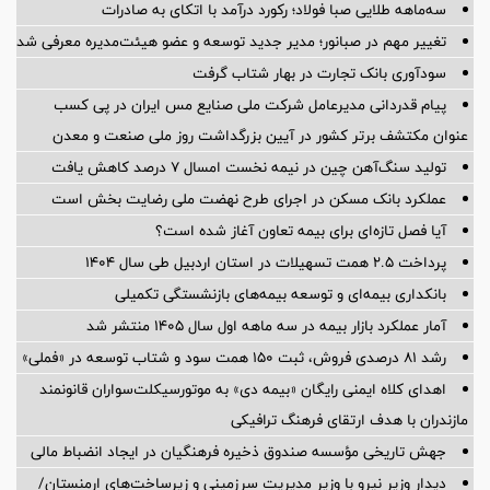
سه‌ماهه طلایی صبا فولاد؛ رکورد درآمد با اتکای به صادرات
تغییر مهم در صبانور؛ مدیر جدید توسعه و عضو هیئت‌مدیره معرفی شد
سودآوری بانک تجارت در بهار شتاب گرفت
پیام قدردانی مدیرعامل شرکت ملی صنایع مس ایران در پی کسب
عنوان مکتشف برتر کشور در آیین بزرگداشت روز ملی صنعت و معدن
تولید سنگ‌آهن چین در نیمه نخست امسال ۷ درصد کاهش یافت
عملکرد بانک مسکن در اجرای طرح نهضت ملی رضایت بخش است
آیا فصل تازه‌ای برای بیمه تعاون آغاز شده است؟
پرداخت ۲.۵ همت تسهیلات در استان اردبیل طی سال ۱۴۰۴
بانکداری بیمه‌ای و توسعه بیمه‌های بازنشستگی تکمیلی
آمار عملكرد بازار بیمه در سه ماهه اول سال 1405 منتشر شد
رشد ۸۱ درصدی فروش، ثبت ۱۵۰ همت سود و شتاب توسعه در «فملی»
اهدای کلاه ایمنی رایگان «بیمه دی» به موتورسیکلت‌سواران قانونمند
مازندران با هدف ارتقای فرهنگ ترافیکی
جهش تاریخی مؤسسه صندوق ذخیره فرهنگیان در ایجاد انضباط مالی
دیدار وزیر نیرو با وزیر مدیریت سرزمینی و زیرساخت‌های ارمنستان/