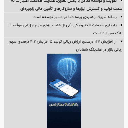
تقویت و توسعه تعامل با بخش تعاون، هدایت هدفمند اعتبارات به
سمت تولید و گسترش ابزارها و سازوکارهای تأمین مالی زنجیره‌ای
رسانه شریك راهبردی بیمه دانا در مسیر توسعه است
پایداری خدمات الکترونیکی یکی از شاخص‌های مهم ارزیابی موفقیت
بانک سرمایه است
از افزایش 164 درصدی ارزش ریالی تولید تا افزایش 4.2 درصدی سهم
ریالی بازار در هلدینگ شفادارو