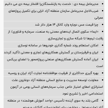
مدیرعامل بیمه دی : خدمت به بازنشستگان‌را افتخار بیمه دی می دانیم
ضرب‌الاجل مدیرعامل سازمان منطقه آزاد انزلی برای تكمیل پروژه‌های
عمرانی
چرا قیمت مس دوباره وارد کانال ۱۴ هزار دلار شد
«ایما»؛ سکوی اتصال ایده‌های معدنی به صنعت، سرمایه و فناوری/ از
رقابت تیم‌ها تا شبکه سازی و تجاری‌سازی
امکان استعلام روند شماره گذاری خودروها در سامانه نوسازی
ایران و قرقیزستان بر گسترش همکاری‌های تجاری و معدنی تأکید کردند
ایران آماده گسترش همکاری‌های صنعتی پروژه‌محور با اعضای بریکس
است
بهره گیری حداکثری از ظرفیت موافقتنامه تجارت آزاد ایران و روسیه
معاونت توسعه مدیریت و منابع انسانی منطقه آزاد دوغارون علت
استراتژی اعطای امتیاز خاص جذب سرمایه‌های انسانی بومی در آزمون
استخدامی اخیر را تشریح نمود
گامی بلند به سوی آینده؛ تأسیس «واحد آموزش هوشمند» در منطقه
آزاد تجاری-صنعتی دوغارون برای توانمندسازی کارکنان و مردم