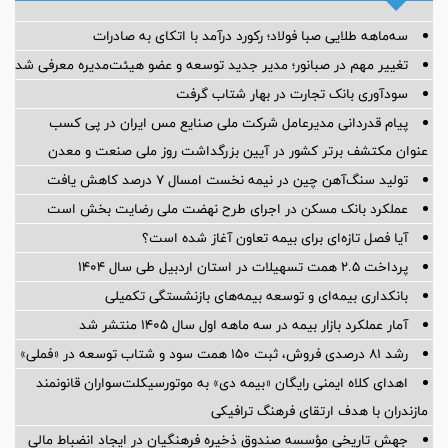
سه‌ماهه طلایی صبا فولاد؛ رکورد درآمد با اتکای به صادرات
تغییر مهم در صبانور؛ مدیر جدید توسعه و عضو هیئت‌مدیره معرفی شد
سودآوری بانک تجارت در بهار شتاب گرفت
پیام قدردانی مدیرعامل شرکت ملی صنایع مس ایران در پی کسب
عنوان مکتشف برتر کشور در آیین بزرگداشت روز ملی صنعت و معدن
تولید سنگ‌آهن چین در نیمه نخست امسال ۷ درصد کاهش یافت
عملکرد بانک مسکن در اجرای طرح نهضت ملی رضایت بخش است
آیا فصل تازه‌ای برای بیمه تعاون آغاز شده است؟
پرداخت ۲.۵ همت تسهیلات در استان اردبیل طی سال ۱۴۰۴
بانکداری بیمه‌ای و توسعه بیمه‌های بازنشستگی تکمیلی
آمار عملكرد بازار بیمه در سه ماهه اول سال 1405 منتشر شد
رشد ۸۱ درصدی فروش، ثبت ۱۵۰ همت سود و شتاب توسعه در «فملی»
اهدای کلاه ایمنی رایگان «بیمه دی» به موتورسیکلت‌سواران قانونمند
مازندران با هدف ارتقای فرهنگ ترافیکی
جهش تاریخی مؤسسه صندوق ذخیره فرهنگیان در ایجاد انضباط مالی