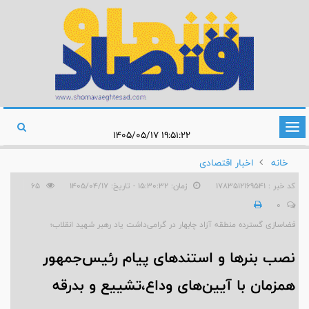
تغییر
۱۹:۵۱:۲۲ ۱۴۰۵/۰۵/۱۷
وضعیت
خانه
اخبار اقتصادی
ناوبری
کد خبر : 1783512169541
زمان: ۱۵:۳۰:۳۲ - تاریخ: ۱۴۰۵/۰۴/۱۷
65
0
فضاسازی گسترده منطقه آزاد چابهار در گرامی‌داشت یاد رهبر شهید انقلاب؛
نصب بنرها و استندهای پیام رئیس‌جمهور
همزمان با آیین‌های وداع،تشییع و بدرقه