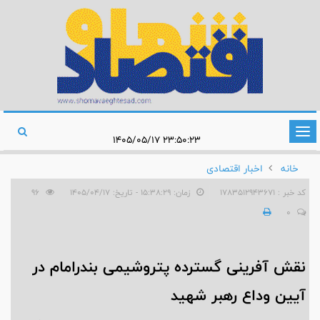
تغییر
۲۳:۵۰:۲۳ ۱۴۰۵/۰۵/۱۷
وضعیت
خانه
اخبار اقتصادی
ناوبری
کد خبر : 1783512943671
زمان: ۱۵:۳۸:۲۹ - تاریخ: ۱۴۰۵/۰۴/۱۷
96
0
نقش آفرینی گسترده پتروشیمی بندرامام در
آیین وداع رهبر شهید