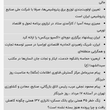
مالی
تعیین اولویت‌بندی توزیع برق پتروشیمی‌ها، صرفا با شرکت ملی صنایع
پتروشیمی ایران است
ممیزی بیمه آسیا / کارآمدی ستاد در ترازوی برنامه تحول و اقتصاد
تورمی
ایران پیشنهاد برگزاری دوره‌ای «اکسپو بریکس» را ارائه کرد
ایران، شریک راهبردی اتحادیه اقتصادی اوراسیا در مسیر توسعه تجارت
و همگرایی منطقه‌ای
اربعین؛ حماسه باشکوه خدمت، ایثار و نجات جان انسان‌ها در مکتب
سیدالشهدا (ع)
پیام مدیرعامل مرکز گسترش فناوری اطلاعات (مگفا) به مناسبت روز
خبرنگار
پیام محمود نجفی عرب، رئیس اتاق بازرگانی، صنایع، معادن و کشاورزی
تهران در آستانه 17 مرداد ، روز خبرنگار
زنگ خطر ۴۵ همتی برای بانک مسکن؛ ناترازی ۱۳۷ همتی چگونه کاهش
یافت و چرا پرونده هنوز بسته نشده است؟