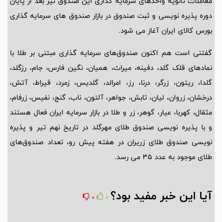
معاملات ثانویه واحدهای سرمایه گذاری این صندوق نیز بعد از پایان
دوره پذیره نویسی و ثبت صندوق در بازار صندوق های سرمایه گذاری
بورس کالای ایران آغاز می شود.
گفتنی است هم اکنون صندوق‌های سرمایه گذاری مبتنی بر طلا با
نمادهای قلک گلد، دفینه، میراث، همیان، نگین فارس، جام، رزگلد،
گلدا، ریتون، زرگر، درنا، رز، امرالد، گلدیس، زمرد، قیراط، آتش،
درخشان، زروان، لیان، تابش، جواهر، آلتون، ناب، گنج، نفیس، زرفام،
مثقال، کهربا، عیار، گوهر، زر و طلا در بازار سرمایه ایران فعال هستند
و با پذیره نویسی صندوق طلای مهرگلد در تاریخ نهم تیر و پذیره
نویسی صندوق طلای زریران در هفته پیش رو، تعداد صندوق‌های
طلای موجود به عدد 35 می رسد.
آیا این خبر مفید بود؟
0
0