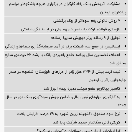
مشارکت اثربخش بانک رفاه کارگران در برگزاری هرچه باشکوه‌تر مراسم
پیاده‌روی اربعین
۷ روش قانونی رفع سوء‌اثر از چک برگشتی
بازسازی فولادمباركه؛ یك تجربه مهم ملی در ایستادگی صنعتی
تجلیل از ۹ رسانه برتر «پویش سایپا_رسانه»
ایساتیس در جمع سه شرکت برتر در آمد سرمایه‌گذاری بیمه‌های زندگی
اهداف نخستین سال برنامه جامع راهبردی بانک با رشد ۶۲ درصدی منابع
محقق شد
ثبت تردد بیش از ۳۳۴ هزار زائر از مرزهای خوزستان؛ شلمچه در صدر
جابه‌جایی زائران اربعین
کامبیز پیکارجو عضو هیئت‌مدیره بيمه البرز شد
به کارگیری ابزارهای نوین مالی، ضامن جهش سودآوری بانک دی در سال
۱۴۰۵
نرخ سود صندوق «گنجینه زرین شهر» به ۲۹ درصد افزایش یافت
کریتی ثانی سکاندار جدید شرکت پایا شد
آیا ایران‌ایر از بار دستی مسافران درآمدزایی می‌کند؟