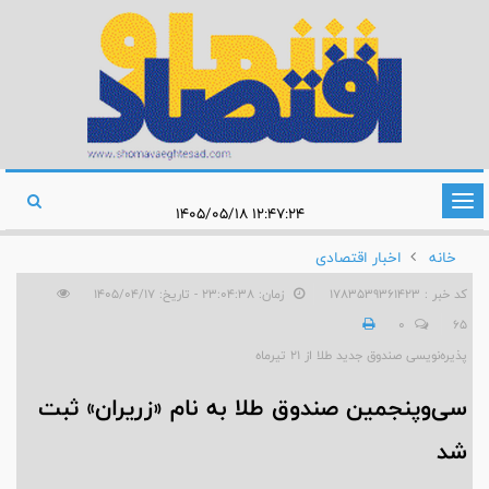
تغییر
۱۲:۴۷:۲۴ ۱۴۰۵/۰۵/۱۸
وضعیت
خانه
اخبار اقتصادی
ناوبری
کد خبر : 1783539361423
زمان: ۲۳:۰۴:۳۸ - تاریخ: ۱۴۰۵/۰۴/۱۷
0
65
پذیره‌نویسی صندوق جدید طلا از ۲۱ تیرماه
سی‌وپنجمین صندوق طلا به نام «زریران» ثبت
شد