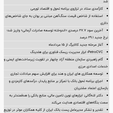
شد
کارآمدی ستاد در ترازوی برنامه تحول و اقتصاد تورمی
استفاده از شاخص قیمت سنگ‌آهن مبتنی بر یوان به جای شاخص‌های
دلاری
آخرین سود ۲۷.۷ درصدی «اندوخته توسعه صادرات آرمانی» واریز شد؛
نرخ جدید ۲۹.۱ درصد
آغاز مرحله جدید کالابرگ از ۱۵ مردادماه
PetroCVC؛ ابزار مدیریت ریسک فناوری برای هلدینگ
گام راهبردی سازمان منطقه آزاد چابهار در تقویت زیرساخت‌های ایمنی و
خدمات امدادی مرزی
توسعه همکاری های ایران و هند برای افزایش سهم مبادلات تجاری
اجرای برنامه تحول بانک با تمرکز بر منابع پایدار، درآمدهای کارمزدی و
بازسازی اعتماد مشتریان
دکتر للـه‌گانی: ابزارهای نوین تامین مالی، منابع بانکی را هدفمندتر به
سمت بنگاه‌های اقتصادی هدایت می‌کند
تقدیر و تشکر مدیرعامل پست بانک ایران از کلیه همکاران موثر در توزیع