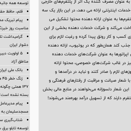
به عنوان مصرف کننده یک اثر از پلتفرم‌های خارجی
توسعه همه جانبه
خدمات اینترنتی ارائه می دهد، در این بازار یک سه
قلم، حافظ حقی
رم‌ها به عنوان ارائه دهنده محتوا تشکیل می
پیام تبریک مدی
پرداخت می‌کند و شرکت خدمات دهنده بخشی از این
مناسبت روز خبرنگ
ی کسب و کار رونق پیدا کرده و رغبت لازم برای
گرامیداشت تلا
دشوار ایران
جذب کند همان‌طور که در یوتیوب، ارائه دهنده
5 اولویت دبیر
ن اپراتورها به عنوان شرکت‌های خدمات دهنده
مناطق آزاد
ز در غالب شرکت‌های خصوصی، محتوا ارائه
بانک ملی ایران؛
ای لازم را صادر کنند و نباید در درآمدها و
زن
ا شعار صیانت و مراقبت از رفتارهای فرهنگی و
۱۳۷ همتی چگون
ین شعار دلسوزانه می‌خواهند در منابع مالی بخش
بسته نشده است؟
م دارند که از تسهیل درآمد بهره‌مند می‌شوند!
پیام مدیرعام
مسجدسلیمان به م
شتاب‌گیری سرم
توسعه تابلو برق س