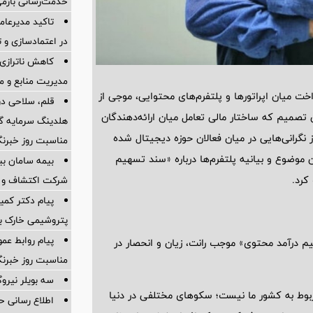
خدمت‌رسانی بازمی
تاکید مدیرعام
در اعتمادسازی و 
کاهش ناترازی
مدیریت منابع و 
خت میان اپراتورها و پلتفرم‌های محتوایی، موجی از
قلم، سلاحی در
صمیم که ساختار مالی تعامل میان ارائه‌دهندگان
هلدینگ سرمایه گذ
نگرانی‌هایی در میان فعالان حوزه دیجیتال شده
مناسبت روز خبرنگ
موضوع و بیانیه پلتفرم‌ها درباره «سند تسهیم
کرد.
شرکت اکتشاف و ح
پیام دکتر کمی
پتروشیمی خارک به
پیام روابط عم
م درآمد محتوی» موجب رانت، زیان و انحصار در
مناسبت روز خبرنگ
سه بویلر نیروگ
بوط به کشور ما نیست؛ سکوهای مختلفی در دنیا
اطلاع رسانی ح