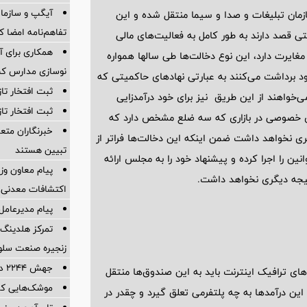
آیگپ و سازما
زمان تبلیغات و صدا و سیما منتقل شده و این
تفاهم‌نامه امضا ک
ی قصد دارند به طور کامل به فعالیت‌های مالی
همکاری برای آ
 عملکرد با اصل 44 خصوصی سازی مغایرت دارد، این نوع دخالت‌ها طی سالها همواره
نوسازی مدارس کشو
د برداشت می‌کنند به عبارتی نهادهای حاکمیتی که
ثبت افتخار تا
ی‌خواهند از این طریق نیز برای خود درآمدزایی
ثبت افتخار تا
بخش خصوصی در بازاری که سه ضلع مشخص دارد که
خبرنگاران متع
نخواهد داشت ضمن اینکه این دخالت‌ها فراتر از
تبیین هستند
ین را اجرا کرده و پیشنهاد خود را به مجلس ارائه
پیام معاون وز
نتیجه دیگری نخواهد داشت.
اکتشافات معدنی ک
پیام مدیرعامل
تمرکز هلدینگ 
زنجیره صنعت سلو
جهش ۲۲۴۴ درصدی صادرات شرکت کربن ایران
ی ترافیک اینترنت باید به این صندوق‌ها منتقل
موشک‌هایی که
 درآمدها به چه پلتفرمی تعلق گیرد و چقدر در