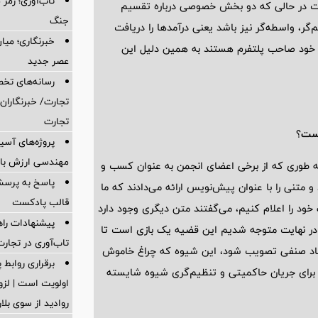
تاب‌آوری؛ رمز
 در حالی که دو بخش خصوصی درباره تقسیم‌
جنگ
گر، واسطه‌گر نیز باشد یعنی درآمدها را دریافت
خبرنگاری؛ میا
ا خود صاحب پلتفرم هستند به همین دلیل این
عصر جدید
رسانه‌های تخ
تجارت/ خبرنگاران
تجارت
است
؟
پروژه‌های آسیب
مهندسی ارزش باز
 به طوری که از برخی اعضای انجمن به عنوان کسب و
پاسخ به پرسش‌
متنی را با عنوان پیش‌نویس ارائه می‌دادند که ما
قالب پادکست
ود را اعلام کنیم، می‌گفتند متن دیگری وجود دارد
پیشنهادات را
 ما در نهایت متوجه شدیم این قضیه یک بازی است تا
تاب‌آوری در تجارت
نهاد صنفی تصویب شود، این شیوه که چراغ خاموش
برقراری روابط 
برای جریان حاکمیتی و تنظیم‌گری شیوه شایسته
اولویت است | لز
روادید از سوی بلار