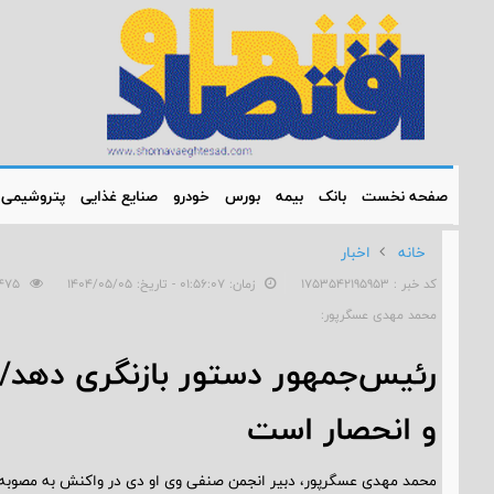
صفحه نخست
بانک
بیمه
بورس
خودرو
صنایع غذایی
پتروشیمی
خانه
اخبار
کد خبر : 1753542195953
زمان: ۰۱:۵۶:۰۷ - تاریخ: ۱۴۰۴/۰۵/۰۵
475
محمد مهدی عسگرپور:
رئیس‌جمهور دستور بازنگری دهد/
و انحصار است
محمد مهدی عسگرپور، دبیر انجمن صنفی وی او دی‌ در واکنش به مصوبه اخی