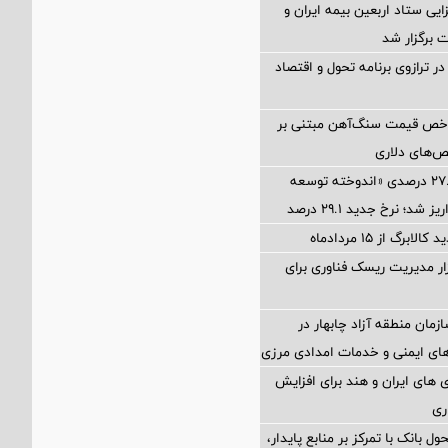
ی ستاد اربعین بیمه ایران و
 برگزار شد
ر ترازوی برنامه تحول و اقتصاد
اخص قیمت سنگ‌آهن مبتنی بر
ص‌های دلاری
آخرین سود ۲۷.۷ درصدی «اندوخته توسعه
شد؛ نرخ جدید ۲۹.۱ درصد
برگ از ۱۵ مردادماه
Petr؛ ابزار مدیریت ریسک فناوری برای
زمان منطقه آزاد چابهار در
ای ایمنی و خدمات امدادی مرزی
های ایران و هند برای افزایش
ری
ول بانک با تمرکز بر منابع پایدار،