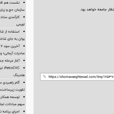
نشست هم افزای
نتظار جامعه خواهد بود.
سازمان حج و زیارت
کارآمدی ستاد د
تورمی
استفاده از ش
یوان به جای شاخ
صادرات آرمانی» واریز 
آغاز مرحله جدید کالا
oCVC
هلدینگ
گام راهبردی سا
تقویت زیرساخت‌ه
توسعه همکاری 
سهم مبادلات تجا
اجرای برنامه تح