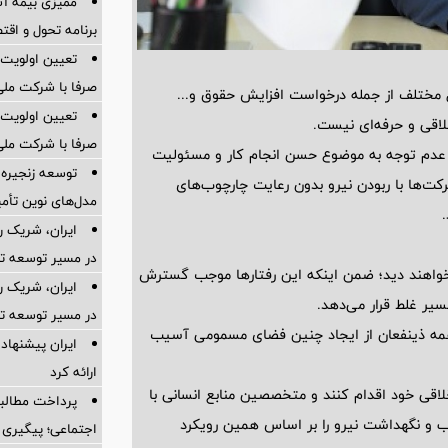
ممیزی بیمه آس
برنامه تحول و اقت
تعیین اولویت‌
صرفا با شرکت ملی
ل مختلف از جمله درخواست افزایش حقوق و...
تعیین اولویت‌
خلاقی و حرفه‌ای نیست.
صرفا با شرکت ملی
و عدم توجه به موضوع حسن انجام کار و مسئولیت
توسعه زنجیره
رکت‌ها با ربودن نیرو بدون رعایت چارچوب‌های
مدل‌های نوین تأم
ایران، شریک ر
در مسیر توسعه تج
خواهند دید؛ ضمن اینکه این رفتارها موجب گسترش
ایران، شریک ر
یر غلط قرار می‌دهد.
در مسیر توسعه تج
و همه ذینفعان از ایجاد چنین فضای مسمومی آسیب
ایران پیشنهاد 
ارائه کرد
اقی خود اقدام کنند و متخصصین منابع انسانی با
پرداخت مطالبا
ب و نگهداشت نیرو را بر اساس همین رویکرد
اجتماعی؛ پیگیری ب