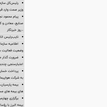
رئیس‌کل سازما
وزیر صمت وارد ق
پیام محمود نج
، روز خبرنگار
نایب‌رئیس اتاق
اطلاعیه سازم
وضعیت فعالیت سام
ضرورت گذار ص
اعتبارسنجی چندب
به شرکت هواپیمای
بیمه پارسیان، 
های بیمه های مس
برگزاری چهار
بیمه البرز با رؤ