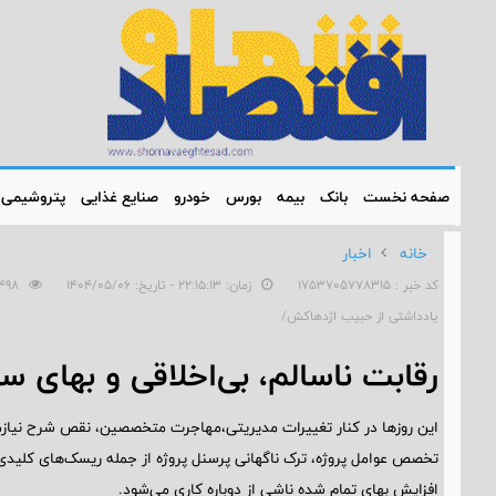
صفحه نخست
بانک
بیمه
بورس
خودرو
صنایع غذایی
پتروشیمی
خانه
اخبار
کد خبر : 1753705778315
زمان: ۲۲:۱۵:۱۳ - تاریخ: ۱۴۰۴/۰۵/۰۶
498
یادداشتی از حبیب اژدهاکش/
رقابت ناسالم، بی‌اخلاقی و بهای س
این روزها در کنار تغییرات مدیریتی،مهاجرت متخصصین، نقص شرح نیازمن
تخصص عوامل پروژه، ترک ناگهانی پرسنل پروژه از جمله ریسک‌های کلیدی پر
افزایش بهای تمام شده ناشی از دوباره کاری می‌شود.