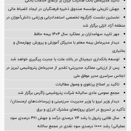
تاکید مدیرعامل بانک صادرات ایران بر ارتقای خدمات بانکی
جهش تاریخی مؤسسه صندوق ذخیره فرهنگیان در ایجاد انضباط مالی
نخستین نشست كارگروه تخصصی استعدادیابی ورزشی دانش‌آموزان در
منطقه آزاد انزلی برگزار شد
مهر تایید سهامداران بر عملكرد سال ۱۴۰۴ بیمه حافظ
دیدار مدیرعامل بیمه معلم با مدیرکل آموزش و پرورش چهارمحال و
بختیاری
توسعه بانكداری دیجیتال در بانك ملت با جدیت پیگیری خواهد شد
پس از ارزیابی عملکرد مدیریتی؛ تقدیر از مدیرعامل پتروشیمی تبریز در
اجلاس سراسری مدیر موفق ملی
تاکید بر اصلاح پرتفوی و وصول مطالبات
مجمع عمومی عادی سالیانه شرکت پتروشیمی زاگرس برگزار شد
دیدار وزیر نیرو با وزیر مدیریت سرزمینی و زیرساخت‌های ارمنستان/
تأکید بر تسریع در اجرای پروژه‌های مشترک انرژی و برق
سال طلایی پترول با رشد ۷۴ درصدی درآمد و جهش ۴۶۱ درصدی سود
عملیاتی/ رشد ۱۰۰۰ درصدی سود نقدی در مجمع سالانه