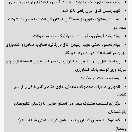
موکب شهدای بانک صادرات ایران در آیین جاماندگان اربعین حسینی
نایب‌رئیس اتاق ایران راهی باکو شد
نشست مشترک کانون بازنشستگان استان کرمانشاه با مدیریت شرکت
بیمه دی
روند رشد فروش و تغییرات استراتژیک سبد محصولات
پیام محمود نجفی عرب، رئیس اتاق بازرگانی، صنایع، معادن و کشاورزی
تهران در آستانه 17 مرداد ، روز خبرنگار
پرداخت افزون بر 32 هزار میلیارد ریال تسهیلات قرض الحسنه ازدواج و
فرزندآوری توسط بانک کشاورزی
توسعه صنعت در سکوت
اندونزی صادرات محصولات معدنی حاوی عناصر نادر خاکی را از سر
گرفت
برگزاری نشست مشترک بیمه دی استان فارس با رؤسای کانون‌های
بازنشستگی
گفت‌وگو با حسین كنعان‌رو (مدیرعامل گروه صنعتی شیله و شركت
ویسنا)