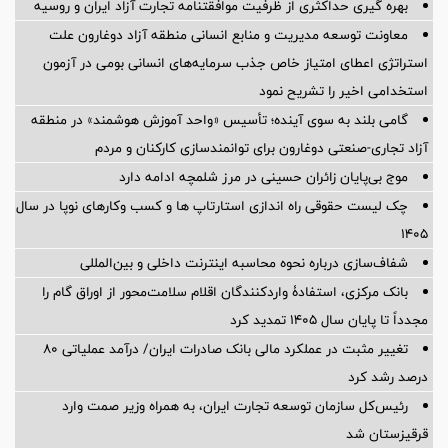
بهره گیری حداکثری از ظرفیت موافقتنامه تجارت آزاد ایران و روسیه
معاونت توسعه مدیریت و منابع انسانی منطقه آزاد دوغارون علت
استراتژی اعطای امتیاز خاص جذب سرمایه‌های انسانی بومی در آزمون
استخدامی اخیر را تشریح نمود
گامی بلند به سوی آینده؛ تأسیس «واحد آموزش هوشمند» در منطقه
آزاد تجاری-صنعتی دوغارون برای توانمندسازی کارکنان و مردم
موج بی‌پایان زائران حسینی در مرز شلمچه ادامه دارد
چک لیست حقوقی راه اندازی استارتاپ ها و کسب وکارهای نوپا در سال
۱۴۰۵
شفاف‌سازی درباره نحوه محاسبه اینترنت داخلی و بین‌المللی
بانک مرکزی، استفادۀ واردکنندگان اقلام سلامت‌محور از اوراق گام را
مجدداً تا پایان سال ۱۴۰۵ تمدید کرد
تغییر مثبت در عملکرد مالی بانک صادرات ایران/ درآمد عملیاتی 80
درصد رشد کرد
رئیس‌کل سازمان توسعه تجارت ایران، به همراه وزیر صمت وارد
قرقیزستان شد