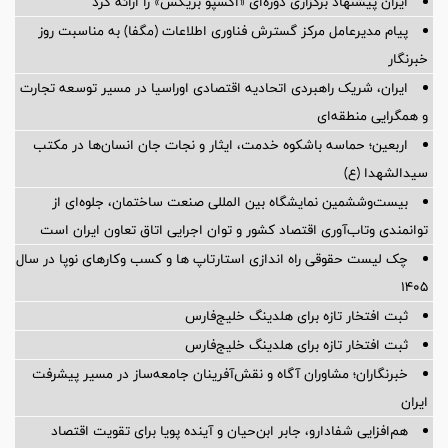
ایران پیشنهاد برگزاری دوره‌ای «اکسپو بریکس» را ارائه کرد
پیام مدیرعامل مرکز گسترش فناوری اطلاعات (مگفا) به مناسبت روز
خبرنگار
ایران، شریک راهبردی اتحادیه اقتصادی اوراسیا در مسیر توسعه تجارت
و همگرایی منطقه‌ای
اربعین؛ حماسه باشکوه خدمت، ایثار و نجات جان انسان‌ها در مکتب
سیدالشهدا (ع)
بیست‌وششمین نمایشگاه بین المللی صنعت ساختمان، جلوه‌ای از
توانمندی وتاب‌آوری اقتصاد کشور و توان اجرایی اتاق تعاون ایران است
چک لیست حقوقی راه اندازی استارتاپ ها و کسب وکارهای نوپا در سال
۱۴۰۵
ثبت افتخار تازه برای هلدینگ خلیج‌فارس
ثبت افتخار تازه برای هلدینگ خلیج‌فارس
خبرنگاران؛ مشاوران آگاه و نقش‌آفرینان جامعه‌ساز در مسیر پیشرفت
ایران
هم‌افزایی شفادارو، جابر ابن‌حیان و آینده پویا برای تقویت اقتصاد