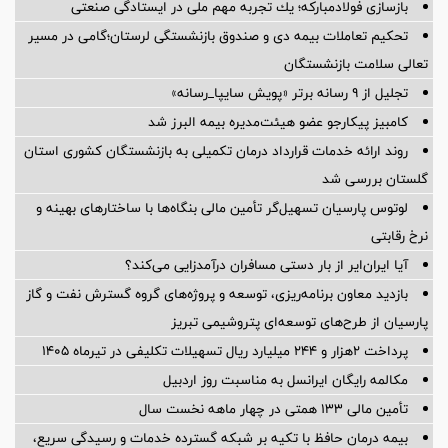
بازسازی فولادمباركه؛ یك تجربه مهم ملی در ایستادگی صنعتی
تحکیم تعاملات بیمه دی و صندوق بازنشستگی لرستان؛گامی در مسیر
تعالی سلامت بازنشستگان
تجلیل از ۹ رسانه برتر «پویش سایپا_رسانه»
کامبیز پیکارجو عضو هیئت‌مدیره بيمه البرز شد
روند ارائه خدمات قرارداد درمان تکمیلی به بازنشستگان کشوری استان
گلستان بررسی شد
لوتوس پارسیان تسهیل‌گر تأمین مالی بنگاه‌ها با ساختارهای بهینه و
نرخ رقابتی
آیا ایران‌ایر از بار دستی مسافران درآمدزایی می‌کند؟
بازدید معاون برنامه‌ریزی، توسعه و پروژه‌های گروه گسترش نفت و گاز
پارسیان از طرح‌های توسعه‌ای پتروشیمی تبریز
پرداخت ۲هزار و ۲۴۴ میلیارد ریال تسهیلات تکلیفی در تیرماه ۱۴۰۵
مکالمه رایگان ایرانسل به مناسبت روز اردبیل
تأمین مالی 133 همتی در چهار ماهه نخست سال
بیمه درمان حافظ با تکیه بر شبکه گسترده خدمات و رسیدگی سریع،