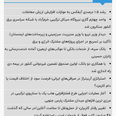
رشد ۱.۵ درصدی آیفکس به موازات افزایش ارزش معاملات
واحد چهارم گازی نیروگاه سیکل ترکیبی خرم‌آباد با شبکه سراسری برق
کشور سنکرون شد
دیدار وزیر نیرو با وزیر مدیریت سرزمینی و زیرساخت‌های ارمنستان/
تأکید بر تسریع در اجرای پروژه‌های مشترک انرژی و برق
بانک سپه، از خدمات بانکی تا موکب‌های اربعین؛ آماده خدمت‌رسانی به
زائران حسینی
با همکاری دو بانک، اولین صندوق تضمین غیردولتی کشور در بیمه دی
راه اندازي شد
استراتژی آربیتراژ در صرافی‌های ایرانی؛ فرصت سود از اختلاف قیمت یا
دام کارمزد؟
آغاز عملیات اجرایی طرح فشارافزایی هاب یک با سناریوی ترکیبی در
مرزی ترین فازهای میدان مشترک پارس جنوبی
تغییر رفتار کاربران؛ از حمل‌ونقل تا سلامت آنلاین/در سالی که گذشت
۴۸ میلیون کاربر فعال از خدمات اسنپ استفاده کردند