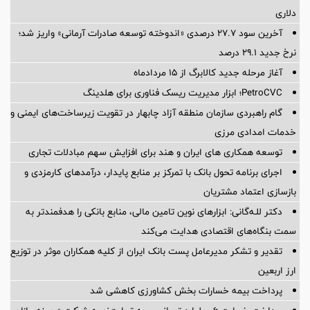
دلاری
آخرین سود ۲۷.۷ درصدی «اندوخته توسعه صادرات آرمانی» واریز شد؛
نرخ جدید ۲۹.۱ درصد
آغاز مرحله جدید کالابرگ از ۱۵ مردادماه
PetroCVC؛ ابزار مدیریت ریسک فناوری برای هلدینگ
گام راهبردی سازمان منطقه آزاد چابهار در تقویت زیرساخت‌های ایمنی و
خدمات امدادی مرزی
توسعه همکاری های ایران و هند برای افزایش سهم مبادلات تجاری
اجرای برنامه تحول بانک با تمرکز بر منابع پایدار، درآمدهای کارمزدی و
بازسازی اعتماد مشتریان
دکتر للـه‌گانی: ابزارهای نوین تامین مالی، منابع بانکی را هدفمندتر به
سمت بنگاه‌های اقتصادی هدایت می‌کند
تقدیر و تشکر مدیرعامل پست بانک ایران از کلیه همکاران موثر در توزیع
ارز اربعین
پرداخت بیمه خسارات بخش کشاورزی کاهشی شد