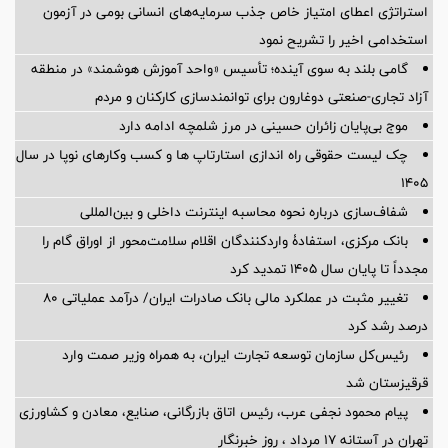
استراتژی اعطای امتیاز خاص جذب سرمایه‌های انسانی بومی در آزمون
استخدامی اخیر را تشریح نمود
گامی بلند به سوی آینده؛ تأسیس «واحد آموزش هوشمند» در منطقه
آزاد تجاری-صنعتی دوغارون برای توانمندسازی کارکنان و مردم
موج بی‌پایان زائران حسینی در مرز شلمچه ادامه دارد
چک لیست حقوقی راه اندازی استارتاپ ها و کسب وکارهای نوپا در سال
۱۴۰۵
شفاف‌سازی درباره نحوه محاسبه اینترنت داخلی و بین‌المللی
بانک مرکزی، استفادۀ واردکنندگان اقلام سلامت‌محور از اوراق گام را
مجدداً تا پایان سال ۱۴۰۵ تمدید کرد
تغییر مثبت در عملکرد مالی بانک صادرات ایران/ درآمد عملیاتی 80
درصد رشد کرد
رئیس‌کل سازمان توسعه تجارت ایران، به همراه وزیر صمت وارد
قرقیزستان شد
پیام محمود نجفی عرب، رئیس اتاق بازرگانی، صنایع، معادن و کشاورزی
تهران در آستانه 17 مرداد ، روز خبرنگار