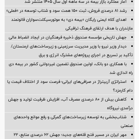
آمار عملكرد بازار بیمه در سه ماهه اول سال 1405 منتشر شد
رشد ۸۱ درصدی فروش، ثبت ۱۵۰ همت سود و شتاب توسعه در «فملی»
اهدای کلاه ایمنی رایگان «بیمه دی» به موتورسیکلت‌سواران قانونمند
مازندران با هدف ارتقای فرهنگ ترافیکی
جهش تاریخی مؤسسه صندوق ذخیره فرهنگیان در ایجاد انضباط مالی
دیدار وزیر نیرو با وزیر مدیریت سرزمینی و زیرساخت‌های ارمنستان/
تأکید بر تسریع در اجرای پروژه‌های مشترک انرژی و برق
با همکاری دو بانک، اولین صندوق تضمین غیردولتی کشور در بیمه دی
راه اندازي شد
استراتژی آربیتراژ در صرافی‌های ایرانی؛ فرصت سود از اختلاف قیمت یا
دام کارمزد؟
کاهش بیش از ۸۰ درصدی مصرف آب، افزایش ظرفیت تولید و جهش
درآمدی نیروگاه
شتاب‌بخشی به توسعه زیرساخت‌های گمركی و رفع موانع واحدهای
صنعتی
مهر ایران در مسیر فتح قله‌های جدید؛ جهش ۶۲ درصدی منابع، ۲۲