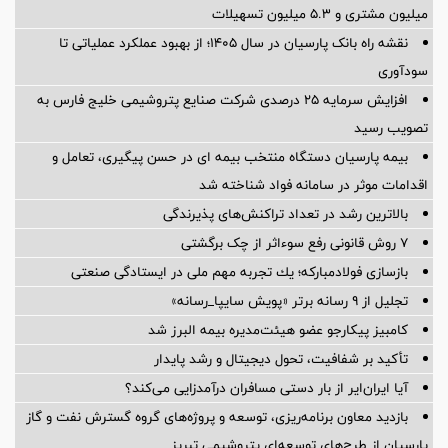
میلیون مشتری و ۵.۳ میلیون تسهیلات
نقشه راه بانک پارسیان در سال ۱۴۰۵؛ از بهبود عملکرد عملیاتی تا
سودآوری
افزایش سرمایه ۲۵ درصدی شرکت صنایع پتروشیمی خلیج فارس به
تصویب رسید
بیمه پارسیان دستگاه منتخب بیمه ای در حسن پیگیری، تعامل و
اقدامات موثر در سامانه فواد شناخته شد
بالاترین رشد در تعداد تراکنش‌های پذیرندگی
۷ روش قانونی رفع سوء‌اثر از چک برگشتی
بازسازی فولادمباركه؛ یك تجربه مهم ملی در ایستادگی صنعتی
تجلیل از ۹ رسانه برتر «پویش سایپا_رسانه»
کامبیز پیکارجو عضو هیئت‌مدیره بيمه البرز شد
تأکید بر شفافیت، تحول دیجیتال و رشد پایدار
آیا ایران‌ایر از بار دستی مسافران درآمدزایی می‌کند؟
بازدید معاون برنامه‌ریزی، توسعه و پروژه‌های گروه گسترش نفت و گاز
پارسیان از طرح‌های توسعه‌ای پتروشیمی تبریز