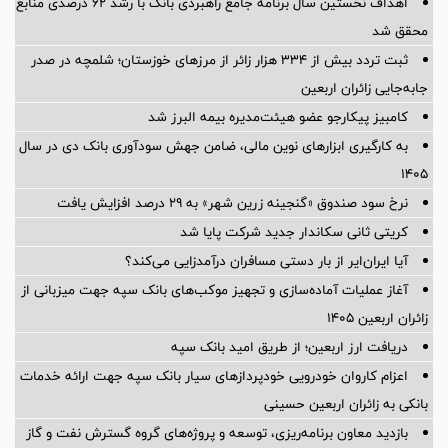
اهداف نخستین سال برنامه جامع راهبردی بانک با رشد ۶۲ درصدی منابع
محقق شد
ثبت تردد بیش از ۳۳۴ هزار زائر از مرزهای خوزستان؛ شلمچه در صدر
جابه‌جایی زائران اربعین
کامبیز پیکارجو عضو هیئت‌مدیره بيمه البرز شد
به کارگیری ابزارهای نوین مالی، ضامن جهش سودآوری بانک دی در سال
۱۴۰۵
نرخ سود صندوق «گنجینه زرین شهر» به ۲۹ درصد افزایش یافت
کریتی ثانی سکاندار جدید شرکت پایا شد
آیا ایران‌ایر از بار دستی مسافران درآمدزایی می‌کند؟
آغاز عملیات آماده‌سازی و تجهیز موکب‌های بانک سپه جهت میزبانی از
زائران اربعین ۱۴۰۵
دریافت ارز اربعین؛ از طریق امید بانک سپه
اعزام کاروان خودرویی خودپردازهای سیار بانک سپه جهت ارائه خدمات
بانکی به زائران اربعین حسینی
بازدید معاون برنامه‌ریزی، توسعه و پروژه‌های گروه گسترش نفت و گاز