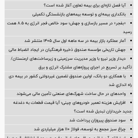
آیا فصل تازه‌ای برای بیمه تعاون آغاز شده است؟
بانکداری بیمه‌ای و توسعه بیمه‌های بازنشستگی تکمیلی
«بفجر» در مسیر بازسازی و جهش؛ سود خالص فجر انرژی به ۸.۵ همت
رسید
آمار عملكرد بازار بیمه در سه ماهه اول سال 1405 منتشر شد
جهش تاریخی مؤسسه صندوق ذخیره فرهنگیان در ایجاد انضباط مالی
دیدار وزیر نیرو با وزیر مدیریت سرزمینی و زیرساخت‌های ارمنستان/
تأکید بر تسریع در اجرای پروژه‌های مشترک انرژی و برق
با همکاری دو بانک، اولین صندوق تضمین غیردولتی کشور در بیمه دی
راه اندازي شد
واحدهای در حال ساخت شهرک‌های صنعتی تأمین مالی می‌شوند
افزایش هزینه تعمیر خودروهای چینی؛ آیا قیمت قطعات به دغدغه
جدید خریداران تبدیل شده است؟
سود صندوق پیروزان پرداخت شد
چراغ سبز مجمع به توسعه، فولاژ ۱۱۰ هزار میلیاردی شد
استراتژی آربیتراژ در صرافی‌های ایرانی؛ فرصت سود از اختلاف قیمت یا