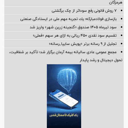
هرمزگان
۷ روش قانونی رفع سوء‌اثر از چک برگشتی
بازسازی فولادمباركه؛ یك تجربه مهم ملی در ایستادگی صنعتی
سود تیرماه ۱۴۰۵ صندوق «گنجینه زرین شهر» واریز شد
تقسیم سود نقدی ۴۵۰ ریالی به ازای هر سهم «فملی»
تجلیل از ۹ رسانه برتر «پویش سایپا_رسانه»
مجمع عمومی عادی سالیانه بیمه آرمان برگزار شد؛ تأکید بر شفافیت،
تحول دیجیتال و رشد پایدار