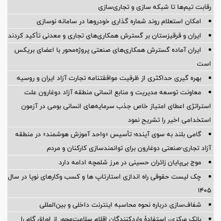
رقابت تیم‌ها تا شبکه سازی و تجاری‌سازی
امکان استعلام روند شماره گذاری خودروها در سامانه نوسازی
ایران و قرقیزستان بر گسترش همکاری‌های تجاری و معدنی تأکید کردند
ایران آماده گسترش همکاری‌های صنعتی پروژه‌محور با اعضای بریکس
است
بهره گیری حداکثری از ظرفیت موافقتنامه تجارت آزاد ایران و روسیه
معاونت توسعه مدیریت و منابع انسانی منطقه آزاد دوغارون علت
استراتژی اعطای امتیاز خاص جذب سرمایه‌های انسانی بومی در آزمون
استخدامی اخیر را تشریح نمود
گامی بلند به سوی آینده؛ تأسیس «واحد آموزش هوشمند» در منطقه
آزاد تجاری-صنعتی دوغارون برای توانمندسازی کارکنان و مردم
موج بی‌پایان زائران حسینی در مرز شلمچه ادامه دارد
چک لیست حقوقی راه اندازی استارتاپ ها و کسب وکارهای نوپا در سال
۱۴۰۵
شفاف‌سازی درباره نحوه محاسبه اینترنت داخلی و بین‌المللی
بانک مرکزی، استفادۀ واردکنندگان اقلام سلامت‌محور از اوراق گام را