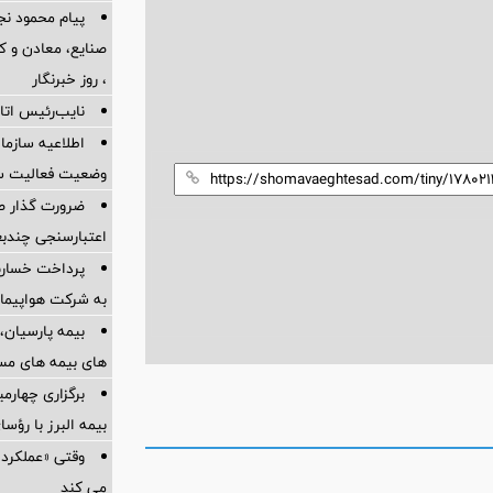
پیام محمود نج
، روز خبرنگار
نایب‌رئیس اتاق
اطلاعیه سازم
وضعیت فعالیت سام
ضرورت گذار ص
اعتبارسنجی چندب
به شرکت هواپیمای
بیمه پارسیان، 
های بیمه های مس
برگزاری چهار
بیمه البرز با رؤ
وقتی «عملکرد» 
می کند