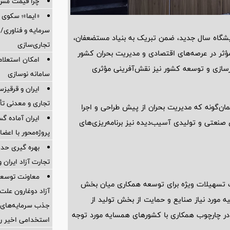
چرا قیمت مس دوباره و
«ایما»؛ سکوی 
سرمایه و فناوری/ 
یشگاه سال جدید، ضمن تبریک به بنیاد مستضعفان،
تجاری‌سازی
 مؤثر در عرصه‌های اقتصادی و مدیریت بحران کشور
امکان استعلام
زسازی و توسعه کشور نیز نقش‌آفرینی مؤثری
سامانه نوسازی
ایران و قرقیز
تجاری و معدنی تأ
همان‌گونه که مدیریت بحران از پیش طراحی و اجرا
ایران آماده 
 صنعتی و تولیدی آسیب‌دیده نیز برنامه‌ریزی‌های
پروژه‌محور با اع
بهره گیری حدا
تجارت آزاد ایران 
معاونت توسعه 
ک تسهیلات ویژه برای توسعه همکاری میان بخش
آزاد دوغارون علت
ه مورد نیاز صنایع و حمایت از بخش تولید از
جذب سرمایه‌های ا
ر چارچوب همکاری با کشورهای همسایه مورد توجه
استخدامی اخیر را