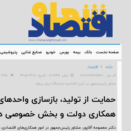
صفحه نخست
بانک
بیمه
بورس
خودرو
صنایع غذایی
پتروشیمی
خانه
اقتصاد
کد خبر : 1780213575980
زمان: ۱۱:۰۹:۴۵ - تاریخ: ۱۴۰۵/۰۳/۱۰
358
مشاور رئیس‌جمهور در آیین افتتاحیه نمایشگاه ایران پروژه:
حمایت از تولید، بازسازی واحدها
همکاری دولت و بخش خصوصی در 
دکتر معصومه آقاپور، مشاور رئیس‌جمهور در امور همکاری‌های اقتصادی، ب