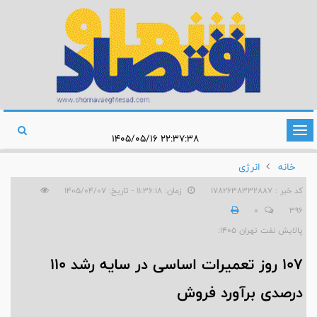
تغییر
۲۲:۳۷:۳۸ ۱۴۰۵/۰۵/۱۶
وضعیت
خانه
انرژی
ناوبری
کد خبر : 1782638332887
زمان: ۱۱:۳۶:۱۸ - تاریخ: ۱۴۰۵/۰۴/۰۷
0
396
پالایش نفت تهران ۱۴۰۵:
۱۰۷ روز تعمیرات اساسی در سایه رشد ۱۱0
درصدی برآورد فروش