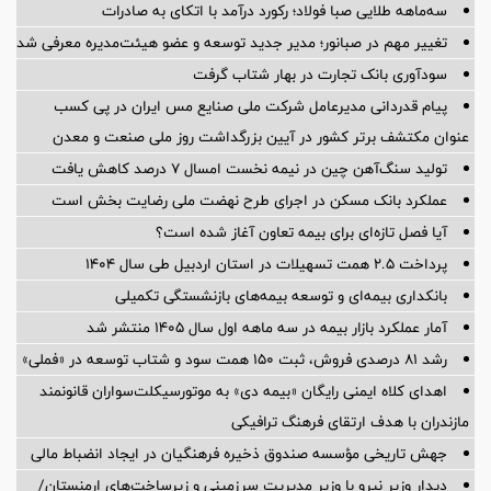
سه‌ماهه طلایی صبا فولاد؛ رکورد درآمد با اتکای به صادرات
تغییر مهم در صبانور؛ مدیر جدید توسعه و عضو هیئت‌مدیره معرفی شد
سودآوری بانک تجارت در بهار شتاب گرفت
پیام قدردانی مدیرعامل شرکت ملی صنایع مس ایران در پی کسب
عنوان مکتشف برتر کشور در آیین بزرگداشت روز ملی صنعت و معدن
تولید سنگ‌آهن چین در نیمه نخست امسال ۷ درصد کاهش یافت
عملکرد بانک مسکن در اجرای طرح نهضت ملی رضایت بخش است
آیا فصل تازه‌ای برای بیمه تعاون آغاز شده است؟
پرداخت ۲.۵ همت تسهیلات در استان اردبیل طی سال ۱۴۰۴
بانکداری بیمه‌ای و توسعه بیمه‌های بازنشستگی تکمیلی
آمار عملكرد بازار بیمه در سه ماهه اول سال 1405 منتشر شد
رشد ۸۱ درصدی فروش، ثبت ۱۵۰ همت سود و شتاب توسعه در «فملی»
اهدای کلاه ایمنی رایگان «بیمه دی» به موتورسیکلت‌سواران قانونمند
مازندران با هدف ارتقای فرهنگ ترافیکی
جهش تاریخی مؤسسه صندوق ذخیره فرهنگیان در ایجاد انضباط مالی
دیدار وزیر نیرو با وزیر مدیریت سرزمینی و زیرساخت‌های ارمنستان/