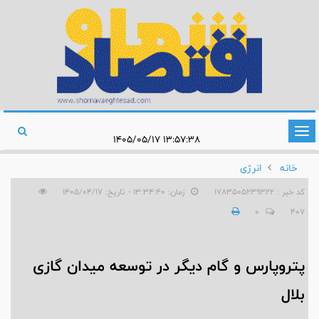
تغییر
۱۳:۵۷:۳۸ ۱۴۰۵/۰۵/۱۷
وضعیت
خانه
انرژی
ناوبری
کد خبر : 1783505239322
زمان: ۱۳:۳۴:۴۰ - تاریخ: ۱۴۰۵/۰۴/۱۷
0
407
پتروپارس و گام دیگر در توسعه میدان گازی
بلال