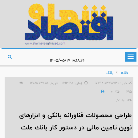
تغییر
۱۸:۱۸:۴۲ ۱۴۰۵/۰۵/۱۷
وضعیت
خانه
بانک
ناوبری
کد خبر : 1779810348731
زمان: ۱۹:۱۳:۲۸ - تاریخ: ۱۴۰۵/۰۳/۰۵
0
295
بانك ملت/
طراحی محصولات فناورانه بانكی و ابزارهای
نوین تامین مالی در دستور كار بانك ملت