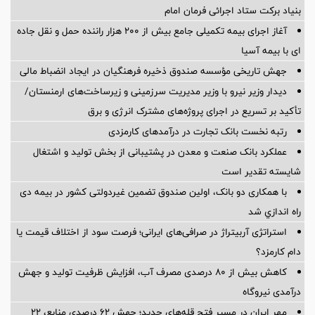
بنیاد برکت ستاد اجرائی فرمان امام
آغاز اجرای بیمه تکمیلی جامع بیش از ۲۰۰ هزار راننده حمل و نقل جاده
ای با بیمه آسیا
جهش تاریخی مؤسسه صندوق ذخیره فرهنگیان در ایجاد انضباط مالی
دیدار وزیر نیرو با وزیر مدیریت سرزمینی و زیرساخت‌های ارمنستان/
تأکید بر تسریع در اجرای پروژه‌های مشترک انرژی و برق
رتبه نخست بانک تجارت در درآمدهای کارمزدی
عملکرد بانک صنعت و معدن در پشتیبانی از بخش تولید و اشتغال
شایسته تقدیر است
با همکاری دو بانک، اولین صندوق تضمین غیردولتی کشور در بیمه دی
راه اندازي شد
استراتژی آربیتراژ در صرافی‌های ایرانی؛ فرصت سود از اختلاف قیمت یا
دام کارمزد؟
کاهش بیش از ۸۰ درصدی مصرف آب، افزایش ظرفیت تولید و جهش
درآمدی نیروگاه
مهر ایران در مسیر فتح قله‌های جدید؛ جهش ۶۲ درصدی منابع، ۲۲