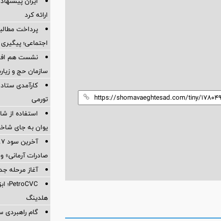
ایران پیشنهاد 
ارائه کرد
پرداخت مطالبا
اجتماعی؛ پیگیری ب
نشست هم افزای
سازمان حج و زیارت
کارآمدی ستاد د
تورمی
استفاده از ش
یوان به جای شاخ
صادرات آرمانی» واریز 
آغاز مرحله جدید کالا
oCVC
هلدینگ
گام راهبردی سا