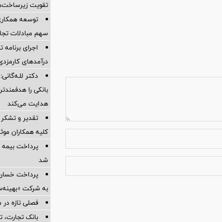
تقویت زیرساخت‌ه
توسعه همکاری 
سهم مبادلات تجا
اجرای برنامه تح
درآمدهای کارمزدی 
دکتر للـه‌گانی:
بانکی را هدفمندت
هدایت می‌کند
تقدیر و تشکر 
کلیه همکاران موثر 
پرداخت بیمه
شد
به شرکت «بهینه‌س
فصلی تازه در م
بانک تجارت، تأ