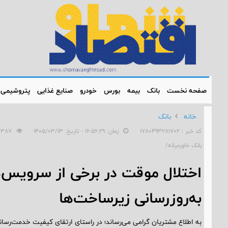
صفحه نخست
بانک
بیمه
بورس
خودرو
صنایع غذایی
پتروشیمی
خانه
بانک
کد خبر : 1780493281702
زمان: ۱۶:۵۶:۲۹ - تاریخ: ۱۴۰۵/۰۳/۱۳
387
بانک خاورمیانه/
اختلال موقت در برخی از سرویس‌ه
به‌روزرسانی زیرساخت‌ها
به اطلاع مشتریان گرامی می‌رساند؛ در راستای ارتقای کیفیت خدمت‌رسانی 