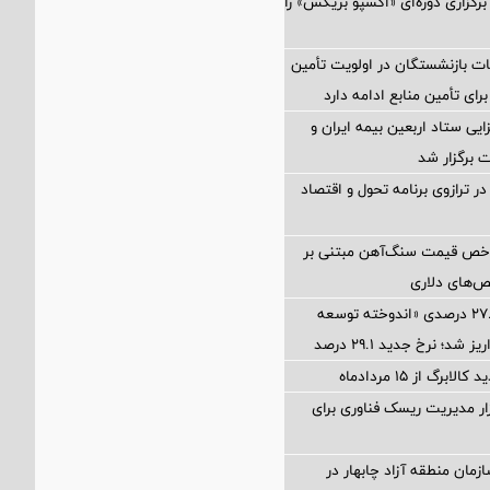
برگزاری دوره‌ای «اکسپو بریکس» را
ت بازنشستگان در اولویت تأمین
رای تأمین منابع ادامه دارد
ی ستاد اربعین بیمه ایران و
 برگزار شد
ر ترازوی برنامه تحول و اقتصاد
اخص قیمت سنگ‌آهن مبتنی بر
ص‌های دلاری
آخرین سود ۲۷.۷ درصدی «اندوخته توسعه
شد؛ نرخ جدید ۲۹.۱ درصد
برگ از ۱۵ مردادماه
Petr؛ ابزار مدیریت ریسک فناوری برای
زمان منطقه آزاد چابهار در