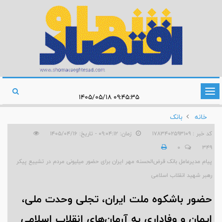
تغییر
۰۹:۴۵:۳۵ ۱۴۰۵/۰۵/۱۸
وضعیت
خانه
بانک
ناوبری
کد خبر : 1783402593109
زمان: ۰۹:۰۴:۱۲ - تاریخ: ۱۴۰۵/۰۴/۱۶
0
349
پیام مدیرعامل بانک قرض‌الحسنه مهر ایران برای حضور میلیونی مردم در تشییع پیکر
رهبر شهید انقلاب اسلامی
حضور باشکوه ملت ایران، تجلی وحدت ملی،
ایمان و وفاداری به آرمان‌های انقلاب اسلامی