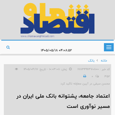
تغییر
۰۴:۰۸:۵۲ ۱۴۰۵/۰۵/۱۸
وضعیت
خانه
بانک
ناوبری
کد خبر : 1783496370800
زمان: ۱۰:۰۳:۰۸ - تاریخ: ۱۴۰۵/۰۴/۱۷
0
352
محسن سیفی در آیین معارفه تاکید کرد:
اعتماد جامعه، پشتوانه بانک ملی ایران در
مسیر نوآوری است