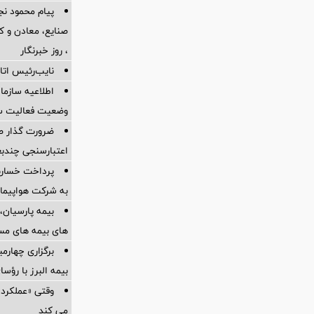
پیام محمود نج
، روز خبرنگار
نایب‌رئیس اتاق
اطلاعیه سازم
وضعیت فعالیت سام
ضرورت گذار ص
اعتبارسنجی چندب
به شرکت هواپیمای
بیمه پارسیان، 
های بیمه های مس
برگزاری چهار
بیمه البرز با رؤ
وقتی «عملکرد» 
می کند