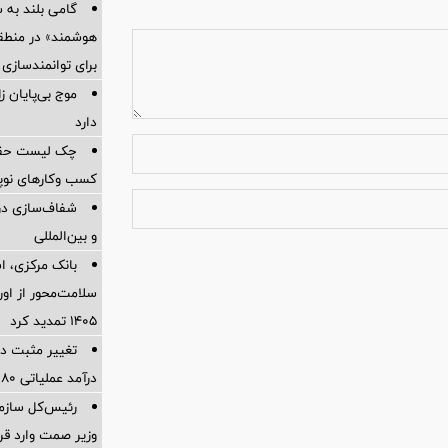
گامی بلند به
هوشمند» در منطقه
برای توانمندسازی 
موج بی‌پایان 
دارد
چک لیست حقوقی
کسب وکارهای نوپا در
شفاف‌سازی درب
و بین‌المللی
بانک مرکزی، اس
سلامت‌محور از اورا
۱۴۰۵ تمدید کرد
تغییر مثبت در
درآمد عملیاتی 80 درصد رشد کرد
رئیس‌کل سازما
وزیر صمت وارد ق