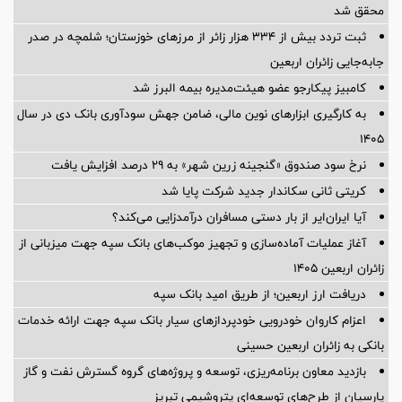
محقق شد
ثبت تردد بیش از ۳۳۴ هزار زائر از مرزهای خوزستان؛ شلمچه در صدر
جابه‌جایی زائران اربعین
کامبیز پیکارجو عضو هیئت‌مدیره بيمه البرز شد
به کارگیری ابزارهای نوین مالی، ضامن جهش سودآوری بانک دی در سال
۱۴۰۵
نرخ سود صندوق «گنجینه زرین شهر» به ۲۹ درصد افزایش یافت
کریتی ثانی سکاندار جدید شرکت پایا شد
آیا ایران‌ایر از بار دستی مسافران درآمدزایی می‌کند؟
آغاز عملیات آماده‌سازی و تجهیز موکب‌های بانک سپه جهت میزبانی از
زائران اربعین ۱۴۰۵
دریافت ارز اربعین؛ از طریق امید بانک سپه
اعزام کاروان خودرویی خودپردازهای سیار بانک سپه جهت ارائه خدمات
بانکی به زائران اربعین حسینی
بازدید معاون برنامه‌ریزی، توسعه و پروژه‌های گروه گسترش نفت و گاز
پارسیان از طرح‌های توسعه‌ای پتروشیمی تبریز