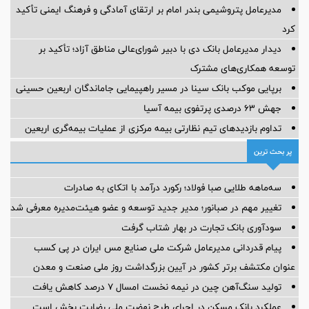
مدیرعامل پتروشیمی بندر امام بر ارتقای آمادگی و فرهنگ ایمنی تأکید
کرد
دیدار مدیرعامل بانک دی با دبیر شورای‌عالی مناطق آزاد؛ تأکید بر
توسعه همکاری‌های مشترک
برپایی موکب بانک سینا در مسیر راهپیمایی جاماندگان اربعین حسینی
جهش ۶۳ درصدی پرتفوی بیمه آسیا
تداوم بازدیدهای تیم نظارتی بیمه مرکزی از عملیات بیمه‌گری اربعین
پر بحث ترین
سه‌ماهه طلایی صبا فولاد؛ رکورد درآمد با اتکای به صادرات
تغییر مهم در صبانور؛ مدیر جدید توسعه و عضو هیئت‌مدیره معرفی شد
سودآوری بانک تجارت در بهار شتاب گرفت
پیام قدردانی مدیرعامل شرکت ملی صنایع مس ایران در پی کسب
عنوان مکتشف برتر کشور در آیین بزرگداشت روز ملی صنعت و معدن
تولید سنگ‌آهن چین در نیمه نخست امسال ۷ درصد کاهش یافت
عملکرد بانک مسکن در اجرای طرح نهضت ملی رضایت بخش است