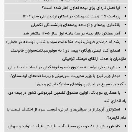
آیا فصل تازه‌ای برای بیمه تعاون آغاز شده است؟
پرداخت ۲.۵ همت تسهیلات در استان اردبیل طی سال ۱۴۰۴
بانکداری بیمه‌ای و توسعه بیمه‌های بازنشستگی تکمیلی
آمار عملكرد بازار بیمه در سه ماهه اول سال 1405 منتشر شد
رشد ۸۱ درصدی فروش، ثبت ۱۵۰ همت سود و شتاب توسعه در «فملی»
اهدای کلاه ایمنی رایگان «بیمه دی» به موتورسیکلت‌سواران قانونمند
مازندران با هدف ارتقای فرهنگ ترافیکی
جهش تاریخی مؤسسه صندوق ذخیره فرهنگیان در ایجاد انضباط مالی
دیدار وزیر نیرو با وزیر مدیریت سرزمینی و زیرساخت‌های ارمنستان/
تأکید بر تسریع در اجرای پروژه‌های مشترک انرژی و برق
با همکاری دو بانک، اولین صندوق تضمین غیردولتی کشور در بیمه دی
راه اندازي شد
استراتژی آربیتراژ در صرافی‌های ایرانی؛ فرصت سود از اختلاف قیمت یا
دام کارمزد؟
کاهش بیش از ۸۰ درصدی مصرف آب، افزایش ظرفیت تولید و جهش