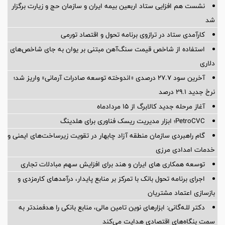
نشست هم افزایی ستاد اربعین بیمه ایران و سازمان حج و زیارت برگزار
شد
کارآمدی ستاد در ترازوی برنامه تحول و اقتصاد تورمی
استفاده از شاخص قیمت سنگ‌آهن مبتنی بر یوان به جای شاخص‌های
دلاری
آخرین سود ۲۷.۷ درصدی «اندوخته توسعه صادرات آرمانی» واریز شد؛
نرخ جدید ۲۹.۱ درصد
آغاز مرحله جدید کالابرگ از ۱۵ مردادماه
PetroCVC؛ ابزار مدیریت ریسک فناوری برای هلدینگ
گام راهبردی سازمان منطقه آزاد چابهار در تقویت زیرساخت‌های ایمنی و
خدمات امدادی مرزی
توسعه همکاری های ایران و هند برای افزایش سهم مبادلات تجاری
اجرای برنامه تحول بانک با تمرکز بر منابع پایدار، درآمدهای کارمزدی و
بازسازی اعتماد مشتریان
دکتر للـه‌گانی: ابزارهای نوین تامین مالی، منابع بانکی را هدفمندتر به
سمت بنگاه‌های اقتصادی هدایت می‌کند