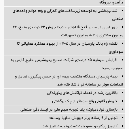
درآمدی نیروگاه
شتاب‌بخشی به توسعه زیرساخت‌های گمركی و رفع موانع واحدهای
صنعتی
مهر ایران در مسیر فتح قله‌های جدید؛ جهش ۶۲ درصدی منابع، ۲۲
میلیون مشتری و ۵.۳ میلیون تسهیلات
نقشه راه بانک پارسیان در سال ۱۴۰۵؛ از بهبود عملکرد عملیاتی تا
سودآوری
افزایش سرمایه ۲۵ درصدی شرکت صنایع پتروشیمی خلیج فارس به
تصویب رسید
بیمه پارسیان دستگاه منتخب بیمه ای در حسن پیگیری، تعامل و
اقدامات موثر در سامانه فواد شناخته شد
بالاترین رشد در تعداد تراکنش‌های پذیرندگی
۷ روش قانونی رفع سوء‌اثر از چک برگشتی
بازسازی فولادمباركه؛ یك تجربه مهم ملی در ایستادگی صنعتی
تجلیل از ۹ رسانه برتر «پویش سایپا_رسانه»
کامبیز پیکارجو عضو هیئت‌مدیره بيمه البرز شد