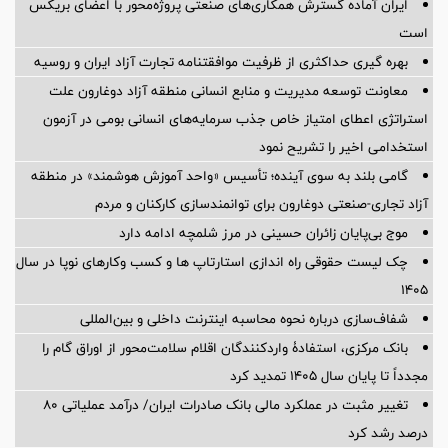
ایران آماده گسترش همکاری‌های صنعتی پروژه‌محور با اعضای بریکس
است
بهره گیری حداکثری از ظرفیت موافقتنامه تجارت آزاد ایران و روسیه
معاونت توسعه مدیریت و منابع انسانی منطقه آزاد دوغارون علت
استراتژی اعطای امتیاز خاص جذب سرمایه‌های انسانی بومی در آزمون
استخدامی اخیر را تشریح نمود
گامی بلند به سوی آینده؛ تأسیس «واحد آموزش هوشمند» در منطقه
آزاد تجاری-صنعتی دوغارون برای توانمندسازی کارکنان و مردم
موج بی‌پایان زائران حسینی در مرز شلمچه ادامه دارد
چک لیست حقوقی راه اندازی استارتاپ ها و کسب وکارهای نوپا در سال
۱۴۰۵
شفاف‌سازی درباره نحوه محاسبه اینترنت داخلی و بین‌المللی
بانک مرکزی، استفادۀ واردکنندگان اقلام سلامت‌محور از اوراق گام را
مجدداً تا پایان سال ۱۴۰۵ تمدید کرد
تغییر مثبت در عملکرد مالی بانک صادرات ایران/ درآمد عملیاتی 80
درصد رشد کرد