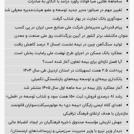
سه‌ماهه طلایی صبا فولاد؛ رکورد درآمد با اتکای به صادرات
تغییر مهم در صبانور؛ مدیر جدید توسعه و عضو هیئت‌مدیره معرفی شد
سودآوری بانک تجارت در بهار شتاب گرفت
پیام قدردانی مدیرعامل شرکت ملی صنایع مس ایران در پی کسب
عنوان مکتشف برتر کشور در آیین بزرگداشت روز ملی صنعت و معدن
تولید سنگ‌آهن چین در نیمه نخست امسال ۷ درصد کاهش یافت
عملکرد بانک مسکن در اجرای طرح نهضت ملی رضایت بخش است
آیا فصل تازه‌ای برای بیمه تعاون آغاز شده است؟
پرداخت ۲.۵ همت تسهیلات در استان اردبیل طی سال ۱۴۰۴
بانکداری بیمه‌ای و توسعه بیمه‌های بازنشستگی تکمیلی
آمار عملكرد بازار بیمه در سه ماهه اول سال 1405 منتشر شد
رشد ۸۱ درصدی فروش، ثبت ۱۵۰ همت سود و شتاب توسعه در «فملی»
اهدای کلاه ایمنی رایگان «بیمه دی» به موتورسیکلت‌سواران قانونمند
مازندران با هدف ارتقای فرهنگ ترافیکی
جهش تاریخی مؤسسه صندوق ذخیره فرهنگیان در ایجاد انضباط مالی
دیدار وزیر نیرو با وزیر مدیریت سرزمینی و زیرساخت‌های ارمنستان/