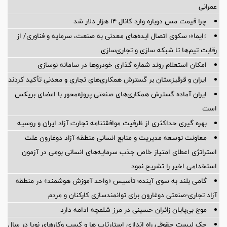
عمرانی
چرا قیمت مس دوباره وارد کانال ۱۴ هزار دلار شد
«ایما»؛ سکوی اتصال ایده‌های معدنی به صنعت، سرمایه و فناوری/ از
رقابت تیم‌ها تا شبکه سازی و تجاری‌سازی
امکان استعلام روند شماره گذاری خودروها در سامانه نوسازی
ایران و قرقیزستان بر گسترش همکاری‌های تجاری و معدنی تأکید کردند
ایران آماده گسترش همکاری‌های صنعتی پروژه‌محور با اعضای بریکس
است
بهره گیری حداکثری از ظرفیت موافقتنامه تجارت آزاد ایران و روسیه
معاونت توسعه مدیریت و منابع انسانی منطقه آزاد دوغارون علت
استراتژی اعطای امتیاز خاص جذب سرمایه‌های انسانی بومی در آزمون
استخدامی اخیر را تشریح نمود
گامی بلند به سوی آینده؛ تأسیس «واحد آموزش هوشمند» در منطقه
آزاد تجاری-صنعتی دوغارون برای توانمندسازی کارکنان و مردم
موج بی‌پایان زائران حسینی در مرز شلمچه ادامه دارد
چک لیست حقوقی راه اندازی استارتاپ ها و کسب وکارهای نوپا در سال