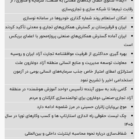
«ایما»؛ سکوی اتصال ایده‌های معدنی به صنعت، سرمایه و فناوری/ از
رقابت تیم‌ها تا شبکه سازی و تجاری‌سازی
امکان استعلام روند شماره گذاری خودروها در سامانه نوسازی
ایران و قرقیزستان بر گسترش همکاری‌های تجاری و معدنی تأکید کردند
ایران آماده گسترش همکاری‌های صنعتی پروژه‌محور با اعضای بریکس
است
بهره گیری حداکثری از ظرفیت موافقتنامه تجارت آزاد ایران و روسیه
معاونت توسعه مدیریت و منابع انسانی منطقه آزاد دوغارون علت
استراتژی اعطای امتیاز خاص جذب سرمایه‌های انسانی بومی در آزمون
استخدامی اخیر را تشریح نمود
گامی بلند به سوی آینده؛ تأسیس «واحد آموزش هوشمند» در منطقه
آزاد تجاری-صنعتی دوغارون برای توانمندسازی کارکنان و مردم
موج بی‌پایان زائران حسینی در مرز شلمچه ادامه دارد
چک لیست حقوقی راه اندازی استارتاپ ها و کسب وکارهای نوپا در سال
۱۴۰۵
شفاف‌سازی درباره نحوه محاسبه اینترنت داخلی و بین‌المللی