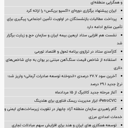
و همگرایی منطقه‌ای
ایران پیشنهاد برگزاری دوره‌ای «اکسپو بریکس» را ارائه کرد
پرداخت مطالبات بازنشستگان در اولویت تأمین اجتماعی؛ پیگیری برای
تأمین منابع ادامه دارد
نشست هم افزایی ستاد اربعین بیمه ایران و سازمان حج و زیارت برگزار
شد
کارآمدی ستاد در ترازوی برنامه تحول و اقتصاد تورمی
استفاده از شاخص قیمت سنگ‌آهن مبتنی بر یوان به جای شاخص‌های
دلاری
آخرین سود ۲۷.۷ درصدی «اندوخته توسعه صادرات آرمانی» واریز شد؛
نرخ جدید ۲۹.۱ درصد
آغاز مرحله جدید کالابرگ از ۱۵ مردادماه
PetroCVC؛ ابزار مدیریت ریسک فناوری برای هلدینگ
گام راهبردی سازمان منطقه آزاد چابهار در تقویت زیرساخت‌های ایمنی و
خدمات امدادی مرزی
توسعه همکاری های ایران و هند برای افزایش سهم مبادلات تجاری