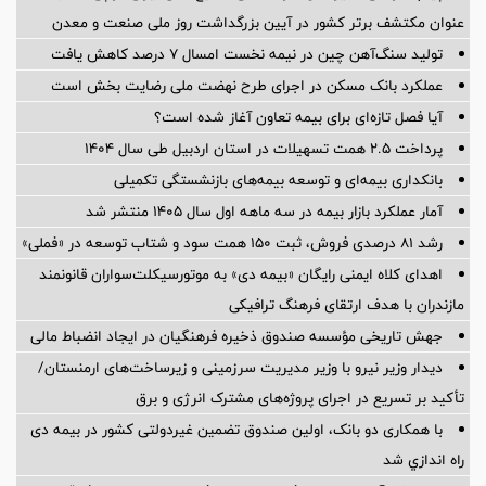
عنوان مکتشف برتر کشور در آیین بزرگداشت روز ملی صنعت و معدن
تولید سنگ‌آهن چین در نیمه نخست امسال ۷ درصد کاهش یافت
عملکرد بانک مسکن در اجرای طرح نهضت ملی رضایت بخش است
آیا فصل تازه‌ای برای بیمه تعاون آغاز شده است؟
پرداخت ۲.۵ همت تسهیلات در استان اردبیل طی سال ۱۴۰۴
بانکداری بیمه‌ای و توسعه بیمه‌های بازنشستگی تکمیلی
آمار عملكرد بازار بیمه در سه ماهه اول سال 1405 منتشر شد
رشد ۸۱ درصدی فروش، ثبت ۱۵۰ همت سود و شتاب توسعه در «فملی»
اهدای کلاه ایمنی رایگان «بیمه دی» به موتورسیکلت‌سواران قانونمند
مازندران با هدف ارتقای فرهنگ ترافیکی
جهش تاریخی مؤسسه صندوق ذخیره فرهنگیان در ایجاد انضباط مالی
دیدار وزیر نیرو با وزیر مدیریت سرزمینی و زیرساخت‌های ارمنستان/
تأکید بر تسریع در اجرای پروژه‌های مشترک انرژی و برق
با همکاری دو بانک، اولین صندوق تضمین غیردولتی کشور در بیمه دی
راه اندازي شد