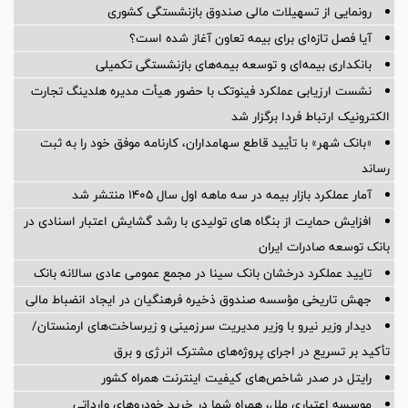
رونمایی از تسهیلات مالی صندوق بازنشستگی کشوری
آیا فصل تازه‌ای برای بیمه تعاون آغاز شده است؟
بانکداری بیمه‌ای و توسعه بیمه‌های بازنشستگی تکمیلی
نشست ارزیابی عملکرد فینوتک با حضور هیأت‌ مدیره هلدینگ تجارت
الکترونیک ارتباط فردا برگزار شد
«بانک شهر» با تأیید قاطع سهامداران، کارنامه موفق خود را به ثبت
رساند
آمار عملكرد بازار بیمه در سه ماهه اول سال 1405 منتشر شد
افزایش حمایت از بنگاه های تولیدی با رشد گشایش اعتبار اسنادی در
بانک توسعه صادرات ایران
تایید عملکرد درخشان بانک سینا در مجمع عمومی عادی سالانه بانک
جهش تاریخی مؤسسه صندوق ذخیره فرهنگیان در ایجاد انضباط مالی
دیدار وزیر نیرو با وزیر مدیریت سرزمینی و زیرساخت‌های ارمنستان/
تأکید بر تسریع در اجرای پروژه‌های مشترک انرژی و برق
رایتل در صدر شاخص‌های کیفیت اینترنت همراه کشور
موسسه اعتباری ملل، همراه شما در خرید خودروهای وارداتی