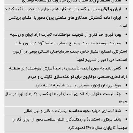
امکان استعلام روند شماره گذاری خودروها در سامانه نوسازی
ایران و قرقیزستان بر گسترش همکاری‌های تجاری و معدنی تأکید کردند
ایران آماده گسترش همکاری‌های صنعتی پروژه‌محور با اعضای بریکس
است
بهره گیری حداکثری از ظرفیت موافقتنامه تجارت آزاد ایران و روسیه
معاونت توسعه مدیریت و منابع انسانی منطقه آزاد دوغارون علت
استراتژی اعطای امتیاز خاص جذب سرمایه‌های انسانی بومی در آزمون
استخدامی اخیر را تشریح نمود
گامی بلند به سوی آینده؛ تأسیس «واحد آموزش هوشمند» در منطقه
آزاد تجاری-صنعتی دوغارون برای توانمندسازی کارکنان و مردم
موج بی‌پایان زائران حسینی در مرز شلمچه ادامه دارد
چک لیست حقوقی راه اندازی استارتاپ ها و کسب وکارهای نوپا در سال
۱۴۰۵
شفاف‌سازی درباره نحوه محاسبه اینترنت داخلی و بین‌المللی
بانک مرکزی، استفادۀ واردکنندگان اقلام سلامت‌محور از اوراق گام را
مجدداً تا پایان سال ۱۴۰۵ تمدید کرد