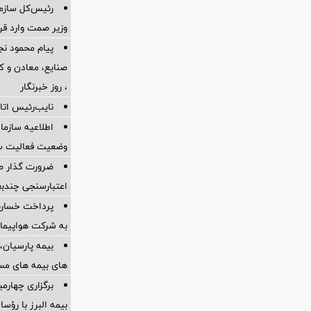
رئیس‌کل سازما
وزیر صمت وارد ق
پیام محمود نج
، روز خبرنگار
نایب‌رئیس اتاق
اطلاعیه سازم
وضعیت فعالیت سام
ضرورت گذار ص
اعتبارسنجی چندب
به شرکت هواپیمای
بیمه پارسیان، 
های بیمه های مس
برگزاری چهار
بیمه البرز با رؤ