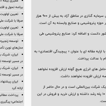
ممیزی بیمه آس
برنامه تحول و اقت
تعیین اولویت‌
دبیر شورای عالی مناطق آزاد کشور نیز با بیان اینکه ارزش بسته‌های سرمایه گذاری در مناطق آزاد به بیش از ۹۰۰ هزار
صرفا با شرکت ملی
ر حوزه پتروشیمی و صنایع وابسته به آن است.
تعیین اولویت‌
ور دانست و اضافه کرد: صنایع پتروشیمی طی
صرفا با شرکت ملی
توسعه زنجیره
مدل‌های نوین تأم
 ارایه مقاله ای با عنوان « پیچیدگی اقتصادی» به
ایران، شریک ر
 با عدالت پرداخت.
در مسیر توسعه تج
ایران، شریک ر
حامل های انرژی هیچ گونه ارزش افزوده نخواهد
در مسیر توسعه تج
ه ارزش افزوده نخواهند داشت.
ایران پیشنهاد 
یک شرکت بین‌المللی است و در حال حاضر از
ارائه کرد
رتبه‌ی۳۷ به رتبه‌ی ۲۷ در بین ۱۰۰ شرکت برتر جهان رسیده است و ۱۰ پله رشد داشته و ارزش خرید و فروش در این
پرداخت مطالبا
اجتماعی؛ پیگیری ب