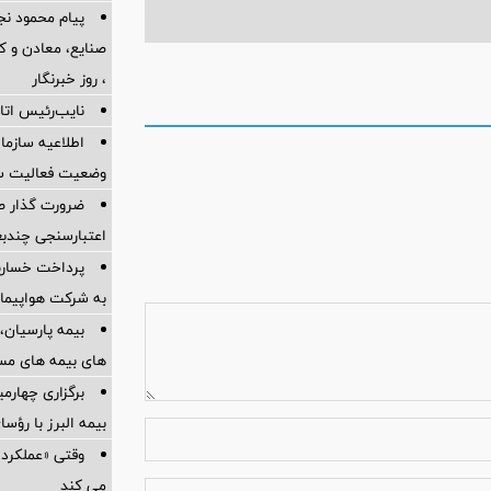
پیام محمود نج
، روز خبرنگار
نایب‌رئیس اتاق
اطلاعیه سازم
وضعیت فعالیت سام
ضرورت گذار ص
اعتبارسنجی چندب
به شرکت هواپیمای
بیمه پارسیان، 
های بیمه های مس
برگزاری چهار
بیمه البرز با رؤ
وقتی «عملکرد» 
می کند