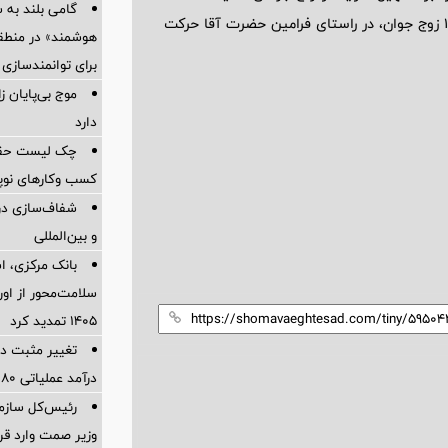
گامی بلند به
بنابراین شرکت فولاد اکسین خوزستان با اهدای جهیزیه کامل به ۱٠٠ زوج جوان، در راستای فرامین حضرت آقا حرکت
هوشمند» در منطقه
برای توانمندسازی 
موج بی‌پایان 
دارد
چک لیست حقوقی
کسب وکارهای نوپا در
شفاف‌سازی درب
و بین‌المللی
بانک مرکزی، اس
سلامت‌محور از اورا
۱۴۰۵ تمدید کرد
تغییر مثبت در
درآمد عملیاتی 80 درصد رشد کرد
رئیس‌کل سازما
وزیر صمت وارد ق