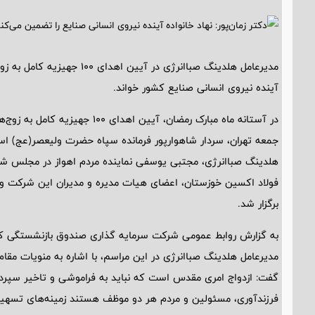
مدیرعامل هلدینگ صباانرژی در آیی
آینده نیروی انسانی صنایع کشور خواند.
در آستانه ماه مبارک رمضان، آیین ا
جمعه تهران، سردار شاهوارپور فرمانده سپاه حضرت ولیعصر(عج) استا
هلدینگ صباانرژی، مجتبی یوسفی نماینده مردم اهواز در مجلس 
فولاد اکسین خوزستان، اعضای هیات مدیره و مدیران این شرکت و
برگزار شد.
به گزارش روابط عمومی شرکت سرمایه گذاری صندوق بازنشستگی کشو
مدیرعامل هلدینگ صباانرژی در این مراسم، با اشاره به منویات م
گفت: ازدواج امری مقدس است که نباید به فراموشی و تاخیر سپر
فرزندآوری، مسئولین و مردم هر دو موظف هستند زمینه‌های تسهیل د