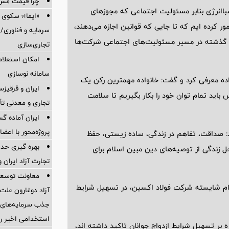
چرا قیمت مس دوباره و
صباانرژی بنابر مسئولیت اجتماعی که مجوزهای
«ایما»؛ سکوی 
ر کرده ایم که تا جایی که قوانین اجازه می‌دهند،
سرمایه و فناوری/ 
 از گذشته در مسیر مسئولیت‌های اجتماعی شرکت‌ها
تجاری‌سازی
امکان استعلام
سامانه نوسازی
اده معرفی کرد و گفت: خانواده مهمترین رکن یک
ایران و قرقیز
اید تمام توان خود را بکار بگیریم تا سلامت
تجاری و معدنی تأ
ایران آماده 
پروژه‌محور با اع
: صداقت، تفاهم در زندگی، ساده زیستی، حفظ
بهره گیری حدا
ل زندگی از توصیه‌های دین مبین اسلام برای
تجارت آزاد ایران 
معاونت توسعه 
قدام شایسته شرکت فولاد اکسین، در تسهیل شرایط
آزاد دوغارون علت
جذب سرمایه‌های ا
استخدامی اخیر را
 بر تسهیل شرایط ازدواج جوانان تاکید داشته اند،