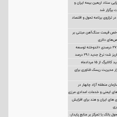
ی ستاد اربعین بیمه ایران و
 برگزار شد
ر ترازوی برنامه تحول و اقتصاد
اخص قیمت سنگ‌آهن مبتنی بر
ص‌های دلاری
آخرین سود ۲۷.۷ درصدی «اندوخته توسعه
شد؛ نرخ جدید ۲۹.۱ درصد
برگ از ۱۵ مردادماه
Petr؛ ابزار مدیریت ریسک فناوری برای
زمان منطقه آزاد چابهار در
ای ایمنی و خدمات امدادی مرزی
های ایران و هند برای افزایش
ری
ول بانک با تمرکز بر منابع پایدار،