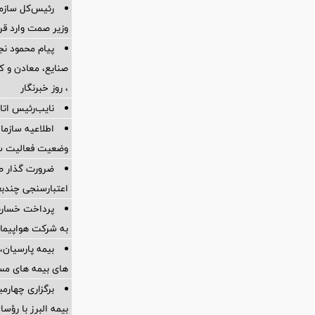
رئیس‌کل سازما
وزیر صمت وارد ق
پیام محمود نج
، روز خبرنگار
نایب‌رئیس اتاق
اطلاعیه سازم
وضعیت فعالیت سام
ضرورت گذار ص
اعتبارسنجی چندب
به شرکت هواپیمای
بیمه پارسیان، 
های بیمه های مس
برگزاری چهار
بیمه البرز با رؤ