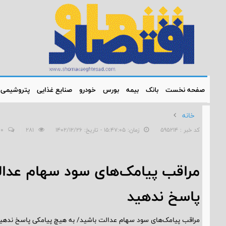
صفحه نخست
بانک
بیمه
بورس
خودرو
صنایع غذایی
پتروشیمی
خانه
کد خبر : 595214
زمان: ۱۵:۴۷:۰۵ - تاریخ: ۱۴۰۲/۱۲/۲۶
281
0
مراقب پیامک‌های سود سهام عدال
پاسخ ندهید
مراقب پیامک‌های سود سهام عدالت باشید/ به هیچ پیامکی پاسخ ندهی