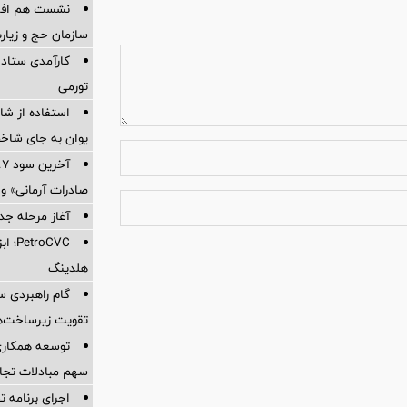
نشست هم افزای
سازمان حج و زیارت
کارآمدی ستاد د
تورمی
استفاده از ش
یوان به جای شاخ
صادرات آرمانی» واریز 
آغاز مرحله جدید کالا
oCVC
هلدینگ
گام راهبردی سا
تقویت زیرساخت‌ه
توسعه همکاری 
سهم مبادلات تجا
اجرای برنامه تح