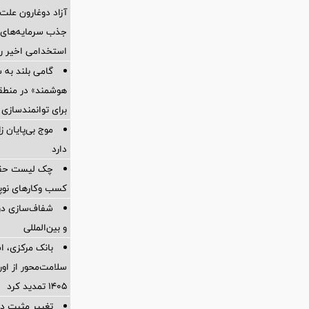
آزاد دوغارون علت
جذب سرمایه‌های ا
استخدامی اخیر را
گامی بلند به
هوشمند» در منطقه
برای توانمندسازی 
موج بی‌پایان 
دارد
چک لیست حقوقی
کسب وکارهای نوپا در
شفاف‌سازی درب
و بین‌المللی
بانک مرکزی، اس
سلامت‌محور از اورا
۱۴۰۵ تمدید کرد
تغییر مثبت در