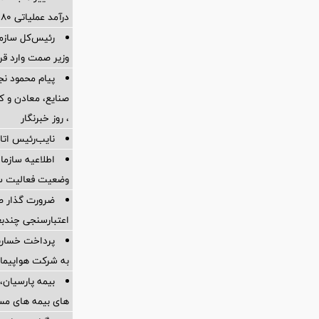
درآمد عملیاتی 80 درصد رشد کرد
رئیس‌کل سازما
وزیر صمت وارد ق
پیام محمود نج
، روز خبرنگار
نایب‌رئیس اتاق
اطلاعیه سازم
وضعیت فعالیت سام
ضرورت گذار ص
اعتبارسنجی چندب
به شرکت هواپیمای
بیمه پارسیان، 
های بیمه های مس