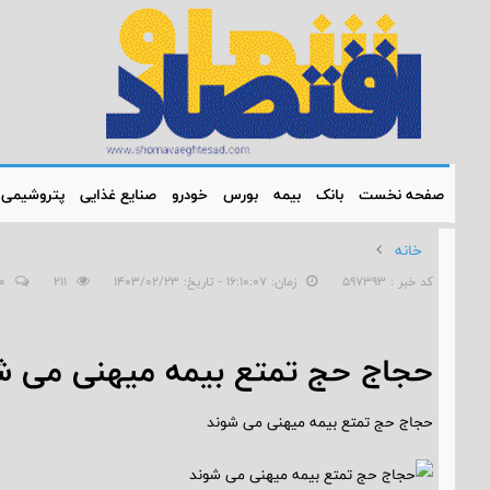
صفحه نخست
بانک
بیمه
بورس
خودرو
صنایع غذایی
پتروشیمی
خانه
کد خبر : 597393
زمان: ۱۶:۱۰:۰۷ - تاریخ: ۱۴۰۳/۰۲/۲۳
211
0
حجاج حج تمتع بیمه میهنی می ش
حجاج حج تمتع بیمه میهنی می شوند