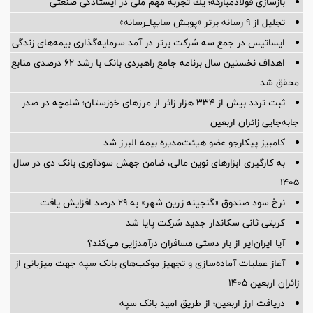
بازسازی فولادمباركه؛ یك تجربه مهم ملی در ایستادگی صنعتی
تجلیل از ۹ رسانه برتر «پویش سایپا_رسانه»
ایساتیس در جمع سه شرکت برتر در آمد سرمایه‌گذاری بیمه‌های زندگی
اهداف نخستین سال برنامه جامع راهبردی بانک با رشد ۶۲ درصدی منابع
محقق شد
ثبت تردد بیش از ۳۳۴ هزار زائر از مرزهای خوزستان؛ شلمچه در صدر
جابه‌جایی زائران اربعین
کامبیز پیکارجو عضو هیئت‌مدیره بيمه البرز شد
به کارگیری ابزارهای نوین مالی، ضامن جهش سودآوری بانک دی در سال
۱۴۰۵
نرخ سود صندوق «گنجینه زرین شهر» به ۲۹ درصد افزایش یافت
کریتی ثانی سکاندار جدید شرکت پایا شد
آیا ایران‌ایر از بار دستی مسافران درآمدزایی می‌کند؟
آغاز عملیات آماده‌سازی و تجهیز موکب‌های بانک سپه جهت میزبانی از
زائران اربعین ۱۴۰۵
دریافت ارز اربعین؛ از طریق امید بانک سپه