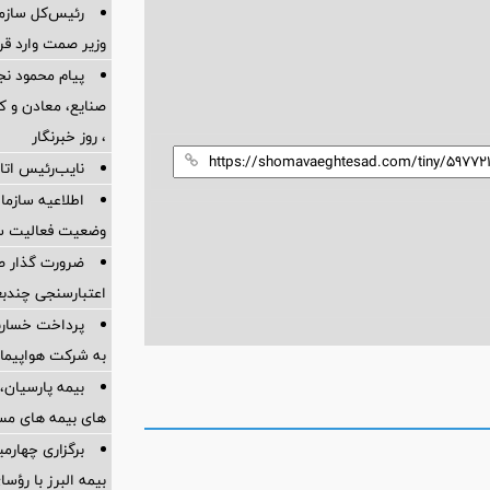
رئیس‌کل سازما
وزیر صمت وارد ق
پیام محمود نج
، روز خبرنگار
نایب‌رئیس اتاق
اطلاعیه سازم
وضعیت فعالیت سام
ضرورت گذار ص
اعتبارسنجی چندب
به شرکت هواپیمای
بیمه پارسیان، 
های بیمه های مس
برگزاری چهار
بیمه البرز با رؤ