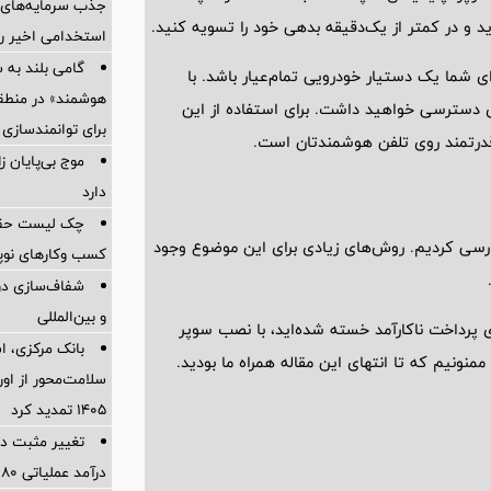
جذب سرمایه‌های ا
د و در کمتر از یک‌دقیقه بدهی خود را تسویه کنید.
استخدامی اخیر را
گامی بلند به
 شما یک دستیار خودرویی تمام‌عیار باشد. با
هوشمند» در منطقه
 تاپ شما به بیش ‌از 100 خدمت کاربردی دسترسی خواهید داشت. برای استفاده از این
برای توانمندسازی 
درتمند روی تلفن هوشمند‌تان است.
موج بی‌پایان 
دارد
چک لیست حقوقی
ررسی کردیم. روش‌های زیادی برای این موضوع وجود
کسب وکارهای نوپا در
شفاف‌سازی درب
و بین‌المللی
ی پرداخت ناکارآمد خسته شده‌اید، با نصب سوپر
بانک مرکزی، اس
نونیم که تا انتهای این مقاله همراه ما بودید.
سلامت‌محور از اورا
۱۴۰۵ تمدید کرد
تغییر مثبت در
درآمد عملیاتی 80 درصد رشد کرد