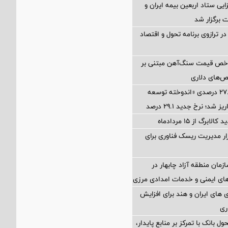
ی ستاد اربعین بیمه ایران و
 برگزار شد
ر ترازوی برنامه تحول و اقتصاد
اخص قیمت سنگ‌آهن مبتنی بر
ص‌های دلاری
آخرین سود ۲۷.۷ درصدی «اندوخته توسعه
شد؛ نرخ جدید ۲۹.۱ درصد
برگ از ۱۵ مردادماه
Petr؛ ابزار مدیریت ریسک فناوری برای
زمان منطقه آزاد چابهار در
ای ایمنی و خدمات امدادی مرزی
های ایران و هند برای افزایش
ری
ول بانک با تمرکز بر منابع پایدار،