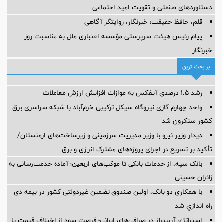
دستاوردهای صنعتی و تقویت امید اجتماعی
قلم، حافظ حقیقت؛ خبرنگار، روایتگر آگاهی
پیام رئیس هیئت سرپرستی مؤسسه اعتباری ملل به مناسبت روز
خبرنگار
پر بحث ترین
رشد ۱.۵ درصدی آیفکس به موازات افزایش ارزش معاملات
واحد چهارم گازی نیروگاه سیکل ترکیبی خرم‌آباد با شبکه سراسری برق
کشور سنکرون شد
دیدار وزیر نیرو با وزیر مدیریت سرزمینی و زیرساخت‌های ارمنستان/
تأکید بر تسریع در اجرای پروژه‌های مشترک انرژی و برق
بانک سپه، از خدمات بانکی تا موکب‌های اربعین؛ آماده خدمت‌رسانی به
زائران حسینی
با همکاری دو بانک، اولین صندوق تضمین غیردولتی کشور در بیمه دی
راه اندازي شد
استراتژی آربیتراژ در صرافی‌های ایرانی؛ فرصت سود از اختلاف قیمت یا