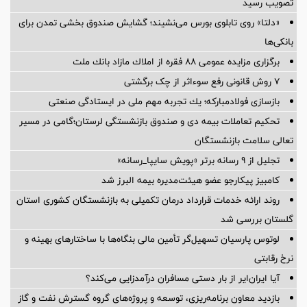
تصویب رسید
«دلتا» روی تابلوی بورس می‌نشیند؛ گشایش صندوق بخشی تمدن برای
بانکی‌ها
برگزاری مزایده عمومی ۸۸ فقره از املاك مازاد بانك ملت
۷ روش قانونی رفع سوء‌اثر از چک برگشتی
بازسازی فولادمباركه؛ یك تجربه مهم ملی در ایستادگی صنعتی
تحکیم تعاملات بیمه دی و صندوق بازنشستگی لرستان؛گامی در مسیر
تعالی سلامت بازنشستگان
تجلیل از ۹ رسانه برتر «پویش سایپا_رسانه»
کامبیز پیکارجو عضو هیئت‌مدیره بيمه البرز شد
روند ارائه خدمات قرارداد درمان تکمیلی به بازنشستگان کشوری استان
گلستان بررسی شد
لوتوس پارسیان تسهیل‌گر تأمین مالی بنگاه‌ها با ساختارهای بهینه و
نرخ رقابتی
آیا ایران‌ایر از بار دستی مسافران درآمدزایی می‌کند؟
بازدید معاون برنامه‌ریزی، توسعه و پروژه‌های گروه گسترش نفت و گاز