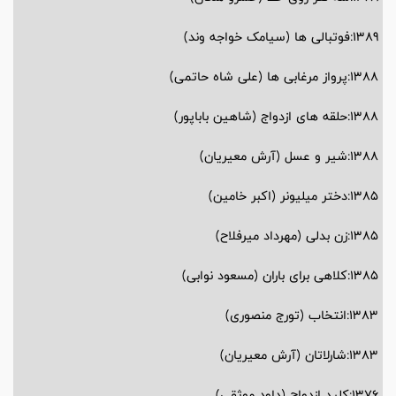
1389:فوتبالی ها (سیامک خواجه وند)
1388:پرواز مرغابی ها (علی شاه حاتمی)
1388:حلقه های ازدواج (شاهین باباپور)
1388:شیر و عسل (آرش معیریان)
1385:دختر میلیونر (اکبر خامین)
1385:زن بدلی (مهرداد میرفلاح)
1385:کلاهی برای باران (مسعود نوابی)
1383:انتخاب (تورج منصوری)
1383:شارلاتان (آرش معیریان)
1376:کلید ازدواج (داود موثقی)