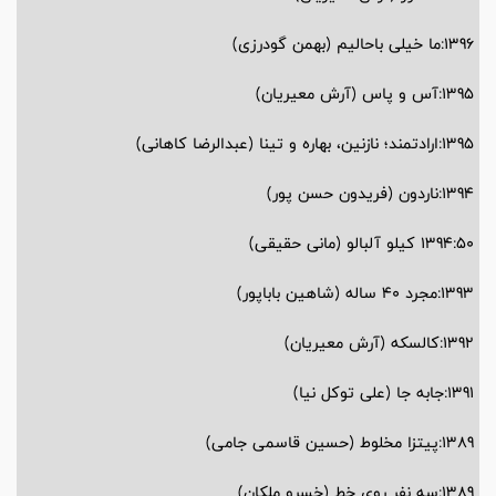
1396:ما خیلی باحالیم (بهمن گودرزی)
1395:آس و پاس (آرش معیریان)
1395:ارادتمند؛ نازنین، بهاره و تینا (عبدالرضا کاهانی)
1394:ناردون (فریدون حسن پور)
1394:50 کیلو آلبالو (مانی حقیقی)
1393:مجرد 40 ساله (شاهین باباپور)
1392:کالسکه (آرش معیریان)
1391:جابه جا (علی توکل نیا)
1389:پیتزا مخلوط (حسین قاسمی جامی)
1389:سه نفر روی خط (خسرو ملکان)