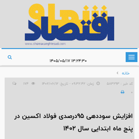
تغییر
۱۳:۲۴:۳۰ ۱۴۰۵/۰۵/۱۷
وضعیت
خانه
ناوبری
کد خبر : 583293
زمان: ۰۹:۳۲:۴۲ - تاریخ: ۱۴۰۲/۰۶/۱۲
174
0
افزایش سوددهی 95درصدی فولاد اکسین در
پنج ماه ابتدایی سال 1402‌