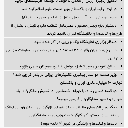
تکمیل زنجیره ارزش از معدن تا فولاد با توسعه ظرفیت‌های تولید
در اوج روابط ایران و پاکستان وزیر صمت عازم اسلام آباد شد
خدمت‌رسانی به ناوگان حمل و نقل در ایام اربعین حسینی(ع)
دستیار ویژه رئیس‌جمهور و مدیرعامل شرکت ملی پالایش و پخش از
طرح‌های توسعه‌ای پالایشگاه تهران بازدید کردند
منتظر برگزاری نمایشگاه رنگ و رزین در آذر ماه باشید
مارال چرم میزبان رقابت ۳۲ استعداد برتر در نخستین مسابقات مهارتی
چرم البرز
اصلاح نقره در مسیر تعادل؛ عوامل بنیادی همچنان حامی بازارند
وزیر صمت خواستار پیگیری کانتینرهای ایرانی در بندر کراچی شد /
تجارت ۱۰ میلیارد دلاری ایران و پاکستان
دو قصه فضایی تازه، با دوبله اختصاصی، در نمایش خانگی/ «اربابان
جهان» و «شهر ستارگان» را فارسی ببینید!
پیگیری چالش‌های مالیاتی، صندوق‌های بازارگردانی و صندوق‌های املاک
و مستغلات در دستور کار کارگروه صندوق‌های سرمایه‌گذاری
بایدها و نبایدهای رانندگی در شهر (۷ نکته مهم)