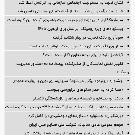
نشان تعهد به مسئولیت اجتماعی سازمانی به ایرانسل اعطا شد
95 درصد درآمدهای بانک سینا از فعالیت‌های عملیاتی تامین شد
سرمایه‌گذاری در پروژه‌های جدید، مزیت راهبردی آینده این گروه است
پیشنهادهای ویژه رومینگ ایرانسل برای اربعین ۱۴۰۵
سودآوری بانک تجارت در بهار شتاب گرفت
سناریوی «قیمت بالای نفت برای مدت طولانی» پابرجاست
آیا فصل تازه‌ای برای بیمه تعاون آغاز شده است؟
تغییر نقش نمایندگان از صادرکننده بیمه‌نامه به «مشاور مدیریت
ریسک»
جشنواره «ریلیمو» برگزار می‌شود/ سریال‌سازی نوین با روایت عمودی
«صبا کراد» به جمع سکوهای فرابورسی پیوست
بانکداری بیمه‌ای و توسعه بیمه‌های بازنشستگی تکمیلی
مانده سپرده‌های بانک سینا در سال گذشته ۶۳.۲ درصد رشد کرده است
«پزشکیان» جشنواره دستاوردهای «جمشیدی» را کامل کرد
مجمع عمومی عادی سالیانه شرکت ملی صنایع مس ایران
آمار عملكرد بازار بیمه در سه ماهه اول سال 1405 منتشر شد