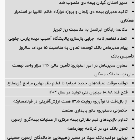
مدیر استان گیلان بیمه دی منصوب شد
تاکید مدیران بیمه دی زنجان و پروژه قرارگاه خاتم الانبیا بر استمرار
همکاری
مکالمه رایگان ایرانسل به مناسبت روز تبریز
انعقاد تفاهم نامه اجرایی بازسازی پالایشگاه آسیب دیده پارس جنوبی
پیام مدیرعامل بانک توسعه تعاون به مناسبت 15 مرداد، سالروز
تأسیس بانک
معاون مدیرعامل در امور اعتباری: تأمین مالی ۳۹۶ هزار واحد نهضت
ملی توسط بانک مسکن
توقف موقت تعرفه‌های جدید «پیام» تا اعلام نظر نهایی مراجع ذی‌صلاح
فتح قله ۱۰.۸۸ میلیون تنی تولید در سال ۱۴۰۴
از بازیافت تا نوآوری؛ روایت ۱۳.۵ همت ارزش‌آفرینی در فولادمبارکه
حکمرانی دستوری؛ مانع پایداری صنعت
تداوم بازدیدهای تیم نظارتی بیمه مرکزی از عملیات بیمه‌گری اربعین
تحول بانک دی در کارنامه چهارماهه
برپایی موکب بانک سینا در مسیر راهپیمایی جاماندگان اربعین حسینی