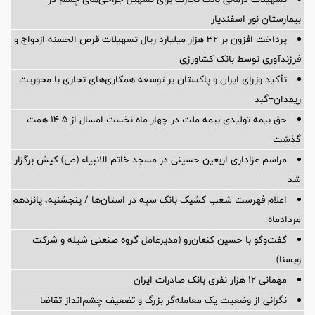
بیمارستان نور اسفندیار
پرداخت افزون بر 32 هزار میلیارد ریال تسهیلات قرض الحسنه ازدواج و
فرزندآوری توسط بانک کشاورزی
تأکید وزرای ایران و پاکستان بر توسعه همکاری‌های تجاری با محوریت
ریمدان–گبد
حق بیمه تولیدی بیمه ملت در چهار ماه نخست امسال از 14.5 همت
گذشت
مراسم عزاداری اربعین حسینی در مسجد خاتم ‌الانبیاء (ص) کیش برگزار
شد
اعلام فهرست شعب کشیک بانک سپه در استان‌ها / پنجشنبه، پانزدهم
مردادماه
گفت‌وگو با حسین كنعان‌رو (مدیرعامل گروه صنعتی شیله و شركت
ویسنا)
مهمانی ۱۲ هزار نفری بانک صادرات ایران
نگرانی از وضعیت یک معامله‌گر بزرگ و تضعیف چشم‌انداز تقاضا