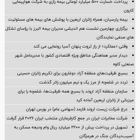
پرداخت خسارت ۵۰۰ میلیارد تومانی بیمه رازی به شرکت هواپیمایی
کارون
بیمه پارسیان، همراه زائران اربعین با پوشش های بیمه های مسئولیت
برگزاری چهارمین نشست هم اندیشی مدیران بیمه البرز با رؤسای تشکل
های صنفی نمایندگان
وقتی «عملکرد» از راز ثروت پنهان آسیا رونمایی می کند
دیدار مدیر هماهنگی مناطق ویژه اقتصادی کشور با مدیرعامل شهر
صنعتی کاوه
بسیج ظرفیت‌های منطقه آزاد دوغارون برای تکریم زائران حسینی
تردد در شلمچه از مرز یک و نیم میلیون زائر گذشت
سازمان منطقه آزاد اروند با بسیج همه ظرفیت‌ها، شلمچه را برای
میزبانی از زائران اربعین آماده کرد
درج شرکت زیست اروند فارمد (سهامی عام) در بورس تهران
شرکت مخابرات ایران در جمع کارفرمایان منتخب ایران ۲۰۲۶ قرار گرفت
تسهیل در پرداخت بیش از ۲۲۰۰ میلیارد ریال وام ودیعه مسکن به
آسیب‌دیدگان جنگ در هرمزگان