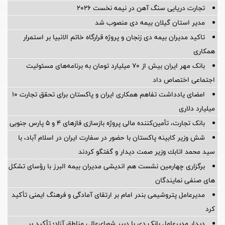
تجارت دریایی سنگ آهن در نیمه نخست ۲۰۲۶
مدیر استان گیلان بیمه دی منصوب شد
تاکید مدیران بیمه دی زنجان و پروژه قرارگاه خاتم الانبیا بر استمرار
همکاری
بانک مهر ایران بیش از ۷۰ میلیارد تومان به برنامه‌های مسئولیت
اجتماعی اختصاص داد
امضای یادداشت تفاهم همکاری ایران و پاکستان برای تحقق تجارت ۱۰
میلیارد دلاری
بانک تجارت، تأمین‌کننده مالی پروژه بازسازی فازهای ۴ و ۵ پارس جنوبی
شش وزیر کابینه پاکستان با حضور در سفارت ایران در اسلام آباد، با
سيد محمد اتابك وزير صمت ديدار و گفتگو كردند
برگزاری چهارمین نشست هم اندیشی مدیران بیمه البرز با رؤسای تشکل
های صنفی نمایندگان
مدیرعامل پتروشیمی بندر امام بر ارتقای آمادگی و فرهنگ ایمنی تأکید
کرد
دیدار مدیرعامل بانک دی با دبیر شورای‌عالی مناطق آزاد؛ تأکید بر