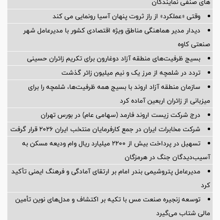
های صنفی نمایندگان
وقتی «عملکرد» از راز ثروت پنهان آسیا رونمایی می کند
دیدار مدیر هماهنگی مناطق ویژه اقتصادی کشور با مدیرعامل شهر
صنعتی کاوه
بسیج ظرفیت‌های منطقه آزاد دوغارون برای تکریم زائران حسینی
تردد در شلمچه از مرز یک و نیم میلیون زائر گذشت
سازمان منطقه آزاد اروند با بسیج همه ظرفیت‌ها، شلمچه را برای
میزبانی از زائران اربعین آماده کرد
درج شرکت زیست اروند فارمد (سهامی عام) در بورس تهران
شرکت مخابرات ایران در جمع کارفرمایان منتخب ایران ۲۰۲۶ قرار گرفت
تسهیل در پرداخت بیش از ۲۲۰۰ میلیارد ریال وام ودیعه مسکن به
آسیب‌دیدگان جنگ در هرمزگان
مدیرعامل پتروشیمی بندر امام بر ارتقای آمادگی و فرهنگ ایمنی تأکید
کرد
توسعه زنجیره صنعت مس با تکیه بر اکتشاف و مدل‌های نوین تأمین
مالی شتاب می‌گیرد