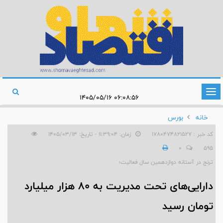
تغییر
۰۶:۰۸:۵۶ ۱۴۰۵/۰۵/۱۶
وضعیت
خانه
بورس
ناوبری
کد خبر : 1780474821527
زمان: ۱۱:۳۹:۰۴ - تاریخ: ۱۴۰۵/۰۳/۱۳
0
595
ترنج در آستانه دوازدهمین سال فعالیت؛
دارایی‌های تحت مدیریت به ۸۰ هزار میلیارد
تومان رسید