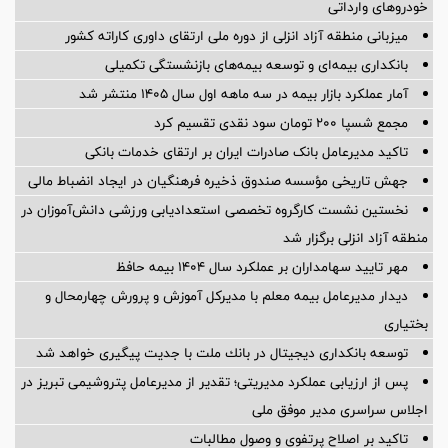
خودروهای وارداتی
میزبانی منطقه آزاد انزلی از دوره ملی ارتقای داوری كاراته كشور
بانکداری بیمه‌ای و توسعه بیمه‌های بازنشستگی تکمیلی
آمار عملكرد بازار بیمه در سه ماهه اول سال 1405 منتشر شد
مجمع شسپا 200 تومان سود نقدی تقسیم کرد
تاکید مدیرعامل بانک صادرات ایران بر ارتقای خدمات بانکی
جهش تاریخی مؤسسه صندوق ذخیره فرهنگیان در ایجاد انضباط مالی
نخستین نشست كارگروه تخصصی استعدادیابی ورزشی دانش‌آموزان در
منطقه آزاد انزلی برگزار شد
مهر تایید سهامداران بر عملكرد سال ۱۴۰۴ بیمه حافظ
دیدار مدیرعامل بیمه معلم با مدیرکل آموزش و پرورش چهارمحال و
بختیاری
توسعه بانكداری دیجیتال در بانك ملت با جدیت پیگیری خواهد شد
پس از ارزیابی عملکرد مدیریتی؛ تقدیر از مدیرعامل پتروشیمی تبریز در
اجلاس سراسری مدیر موفق ملی
تاکید بر اصلاح پرتفوی و وصول مطالبات