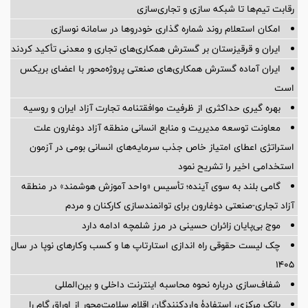
رقابت تیم‌ها تا شبکه سازی و تجاری‌سازی
امکان استعلام روند شماره گذاری خودروها در سامانه نوسازی
ایران و قرقیزستان بر گسترش همکاری‌های تجاری و معدنی تأکید کردند
ایران آماده گسترش همکاری‌های صنعتی پروژه‌محور با اعضای بریکس
است
بهره گیری حداکثری از ظرفیت موافقتنامه تجارت آزاد ایران و روسیه
معاونت توسعه مدیریت و منابع انسانی منطقه آزاد دوغارون علت
استراتژی اعطای امتیاز خاص جذب سرمایه‌های انسانی بومی در آزمون
استخدامی اخیر را تشریح نمود
گامی بلند به سوی آینده؛ تأسیس «واحد آموزش هوشمند» در منطقه
آزاد تجاری-صنعتی دوغارون برای توانمندسازی کارکنان و مردم
موج بی‌پایان زائران حسینی در مرز شلمچه ادامه دارد
چک لیست حقوقی راه اندازی استارتاپ ها و کسب وکارهای نوپا در سال
۱۴۰۵
شفاف‌سازی درباره نحوه محاسبه اینترنت داخلی و بین‌المللی
بانک مرکزی، استفادۀ واردکنندگان اقلام سلامت‌محور از اوراق گام را