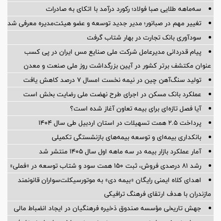
سه‌ماهه طلایی صبا فولاد؛ رکورد درآمد با اتکای به صادرات
تغییر مهم در صبانور؛ مدیر جدید توسعه و عضو هیئت‌مدیره معرفی شد
سودآوری بانک تجارت در بهار شتاب گرفت
پیام قدردانی مدیرعامل شرکت ملی صنایع مس ایران در پی کسب
عنوان مکتشف برتر کشور در آیین بزرگداشت روز ملی صنعت و معدن
تولید سنگ‌آهن چین در نیمه نخست امسال ۷ درصد کاهش یافت
عملکرد بانک مسکن در اجرای طرح نهضت ملی رضایت بخش است
آیا فصل تازه‌ای برای بیمه تعاون آغاز شده است؟
پرداخت ۲.۵ همت تسهیلات در استان اردبیل طی سال ۱۴۰۴
بانکداری بیمه‌ای و توسعه بیمه‌های بازنشستگی تکمیلی
آمار عملكرد بازار بیمه در سه ماهه اول سال 1405 منتشر شد
رشد ۸۱ درصدی فروش، ثبت ۱۵۰ همت سود و شتاب توسعه در «فملی»
اهدای کلاه ایمنی رایگان «بیمه دی» به موتورسیکلت‌سواران قانونمند
مازندران با هدف ارتقای فرهنگ ترافیکی
جهش تاریخی مؤسسه صندوق ذخیره فرهنگیان در ایجاد انضباط مالی