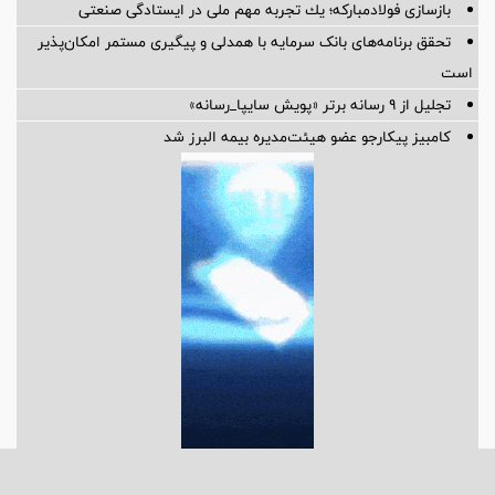
بازسازی فولادمباركه؛ یك تجربه مهم ملی در ایستادگی صنعتی
تحقق برنامه‌های بانک سرمایه با همدلی و پیگیری مستمر امکان‌پذیر
است
تجلیل از ۹ رسانه برتر «پویش سایپا_رسانه»
کامبیز پیکارجو عضو هیئت‌مدیره بيمه البرز شد