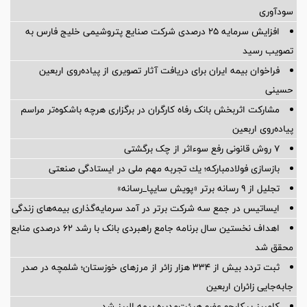
سودآوری
افزایش سرمایه ۲۵ درصدی شرکت صنایع پتروشیمی خلیج فارس به
تصویب رسید
فراخوان بیمه ایران برای دریافت آثار تصویری از پیاده‌روی اربعین
حسینی
مشارکت اثربخش بانک رفاه کارگران در برگزاری هرچه باشکوه‌تر مراسم
پیاده‌روی اربعین
۷ روش قانونی رفع سوء‌اثر از چک برگشتی
بازسازی فولادمباركه؛ یك تجربه مهم ملی در ایستادگی صنعتی
تجلیل از ۹ رسانه برتر «پویش سایپا_رسانه»
ایساتیس در جمع سه شرکت برتر در آمد سرمایه‌گذاری بیمه‌های زندگی
اهداف نخستین سال برنامه جامع راهبردی بانک با رشد ۶۲ درصدی منابع
محقق شد
ثبت تردد بیش از ۳۳۴ هزار زائر از مرزهای خوزستان؛ شلمچه در صدر
جابه‌جایی زائران اربعین
کامبیز پیکارجو عضو هیئت‌مدیره بيمه البرز شد