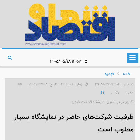
تغییر
۱۲:۵۳:۰۵ ۱۴۰۵/۰۵/۱۸
وضعیت
خانه
خودرو
ناوبری
کد خبر : 1748537699204
زمان: ۲۰:۲۱:۰۷ - تاریخ: ۱۴۰۴/۰۳/۰۸
0
1084
آقاپور در بیستمین نمایشگاه قطعات خودرو:
ظرفیت شرکت‌های حاضر در نمایشگاه بسیار
مطلوب است