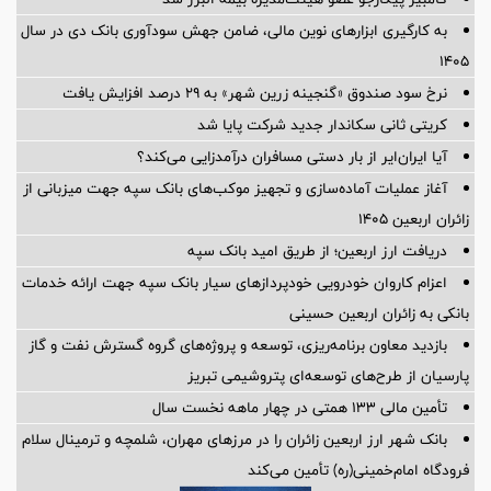
به کارگیری ابزارهای نوین مالی، ضامن جهش سودآوری بانک دی در سال
۱۴۰۵
نرخ سود صندوق «گنجینه زرین شهر» به ۲۹ درصد افزایش یافت
کریتی ثانی سکاندار جدید شرکت پایا شد
آیا ایران‌ایر از بار دستی مسافران درآمدزایی می‌کند؟
آغاز عملیات آماده‌سازی و تجهیز موکب‌های بانک سپه جهت میزبانی از
زائران اربعین ۱۴۰۵
دریافت ارز اربعین؛ از طریق امید بانک سپه
اعزام کاروان خودرویی خودپردازهای سیار بانک سپه جهت ارائه خدمات
بانکی به زائران اربعین حسینی
بازدید معاون برنامه‌ریزی، توسعه و پروژه‌های گروه گسترش نفت و گاز
پارسیان از طرح‌های توسعه‌ای پتروشیمی تبریز
تأمین مالی 133 همتی در چهار ماهه نخست سال
بانک شهر ارز اربعین زائران را در مرزهای مهران، شلمچه و ترمینال سلام
فرودگاه امام‌خمینی(ره) تأمین می‌کند