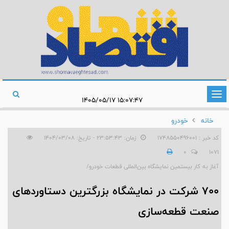
تغییر
۱۵:۰۷:۴۷ ۱۴۰۵/۰۵/۱۷
وضعیت
خانه
خودرو
ناوبری
کد خبر : 1748550496001
زمان: ۲۳:۵۳:۴۳ - تاریخ: ۱۴۰۴/۰۳/۰۸
0
1071
آغاز به کار بیستمین نمایشگاه بین‌المللی قطعات خودرو/
۷۰۰ شرکت در نمایشگاه بزرگترین دستاوردهای
صنعت قطعه‌سازی