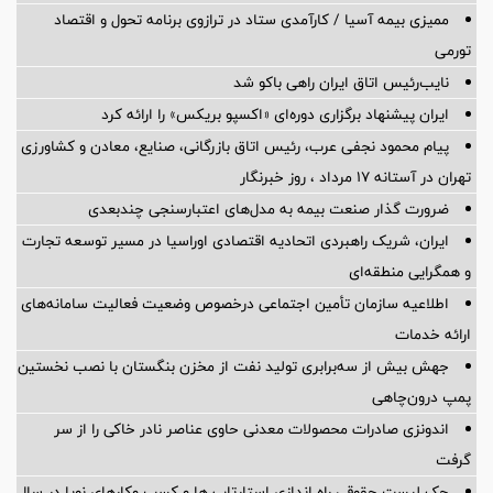
ممیزی بیمه آسیا / کارآمدی ستاد در ترازوی برنامه تحول و اقتصاد
تورمی
نایب‌رئیس اتاق ایران راهی باکو شد
ایران پیشنهاد برگزاری دوره‌ای «اکسپو بریکس» را ارائه کرد
پیام محمود نجفی عرب، رئیس اتاق بازرگانی، صنایع، معادن و کشاورزی
تهران در آستانه 17 مرداد ، روز خبرنگار
ضرورت گذار صنعت بیمه به مدل‌های اعتبارسنجی چندبعدی
ایران، شریک راهبردی اتحادیه اقتصادی اوراسیا در مسیر توسعه تجارت
و همگرایی منطقه‌ای
اطلاعیه سازمان تأمین اجتماعی درخصوص وضعیت فعالیت سامانه‌های
ارائه خدمات
جهش بیش از سه‌برابری تولید نفت از مخزن بنگستان با نصب نخستین
پمپ درون‌چاهی
اندونزی صادرات محصولات معدنی حاوی عناصر نادر خاکی را از سر
گرفت
چک لیست حقوقی راه اندازی استارتاپ ها و کسب وکارهای نوپا در سال