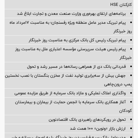
کارکنان HSE
برنامه‌های ارتقای بهره‌وری وزارت صنعت معدن و تجارت ابلاغ شد
پیام تبریک مدیر عامل منطقه ویژه رفسنجان؛ به مناسبت ۱۷مرداد ماه
روز خبرنگار
پیام تبریک رئیس کل بانک مرکزی به مناسبت روز خبرنگار
پیام رئیس هیئت سرپرستی مؤسسه اعتباری ملل به مناسبت روز
خبرنگار
قدردانی بانک دی از همراهی رسانه‌ها در مسیر رشد و تحول
جهش بیش از سه‌برابری تولید نفت از مخزن بنگستان با نصب نخستین
پمپ درون‌چاهی
واگذاری املاک تملیکی و مازاد بانک سرمایه از طریق مزایده عمومی
آغاز همکاری بانک سرمایه با انجمن حمایت از بیماران و بیمارستان
کودکان
تحول در رویکردهای راهبردی بانک اقتصادنوین
ارزش بازار «ونوین» 100 همت شد
مدیرعامل بانک سپه فرارسیدن روز خبرنگار را به اصحاب رسانه و خبر