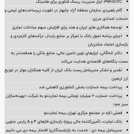
PetroCVC؛ ابزار مدیریت ریسک فناوری برای هلدینگ
گام راهبردی سازمان منطقه آزاد چابهار در تقویت زیرساخت‌های ایمنی و
خدمات امدادی مرزی
توسعه همکاری های ایران و هند برای افزایش سهم مبادلات تجاری
اجرای برنامه تحول بانک با تمرکز بر منابع پایدار، درآمدهای کارمزدی و
بازسازی اعتماد مشتریان
دکتر للـه‌گانی: ابزارهای نوین تامین مالی، منابع بانکی را هدفمندتر به
سمت بنگاه‌های اقتصادی هدایت می‌کند
تقدیر و تشکر مدیرعامل پست بانک ایران از کلیه همکاران موثر در توزیع
ارز اربعین
پرداخت بیمه خسارات بخش کشاورزی کاهشی شد
پرداخت خسارت ۶ میلیارد تومانی بیمه تجارت‌نو به شرکت «بهینه‌سازان
سبز جم»
فصلی تازه در مجتمع مرکزی تهران بیمه تجارت‌نو
بانک تجارت، تأمین‌کننده مالی پروژه بازسازی فازهای ۴ و ۵ پارس جنوبی
مدیرعامل بیمه دی : خدمت به بازنشستگان‌را افتخار بیمه دی می دانیم