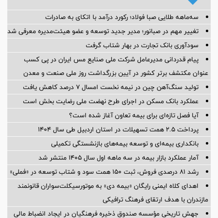
سه‌ماهه طلایی صبا فولاد؛ رکورد درآمد با اتکای به صادرات
تغییر مهم در صبانور؛ مدیر جدید توسعه و عضو هیئت‌مدیره معرفی شد
سودآوری بانک تجارت در بهار شتاب گرفت
پیام قدردانی مدیرعامل شرکت ملی صنایع مس ایران در پی کسب
عنوان مکتشف برتر کشور در آیین بزرگداشت روز ملی صنعت و معدن
تولید سنگ‌آهن چین در نیمه نخست امسال ۷ درصد کاهش یافت
عملکرد بانک مسکن در اجرای طرح نهضت ملی رضایت بخش است
آیا فصل تازه‌ای برای بیمه تعاون آغاز شده است؟
پرداخت ۲.۵ همت تسهیلات در استان اردبیل طی سال ۱۴۰۴
بانکداری بیمه‌ای و توسعه بیمه‌های بازنشستگی تکمیلی
آمار عملكرد بازار بیمه در سه ماهه اول سال 1405 منتشر شد
رشد ۸۱ درصدی فروش، ثبت ۱۵۰ همت سود و شتاب توسعه در «فملی»
اهدای کلاه ایمنی رایگان «بیمه دی» به موتورسیکلت‌سواران قانونمند
مازندران با هدف ارتقای فرهنگ ترافیکی
جهش تاریخی مؤسسه صندوق ذخیره فرهنگیان در ایجاد انضباط مالی