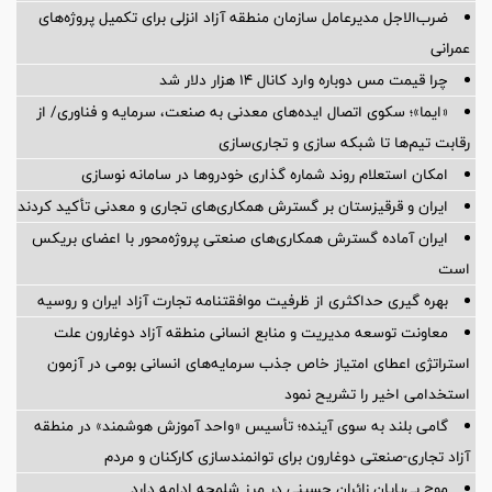
ضرب‌الاجل مدیرعامل سازمان منطقه آزاد انزلی برای تكمیل پروژه‌های
عمرانی
چرا قیمت مس دوباره وارد کانال ۱۴ هزار دلار شد
«ایما»؛ سکوی اتصال ایده‌های معدنی به صنعت، سرمایه و فناوری/ از
رقابت تیم‌ها تا شبکه سازی و تجاری‌سازی
امکان استعلام روند شماره گذاری خودروها در سامانه نوسازی
ایران و قرقیزستان بر گسترش همکاری‌های تجاری و معدنی تأکید کردند
ایران آماده گسترش همکاری‌های صنعتی پروژه‌محور با اعضای بریکس
است
بهره گیری حداکثری از ظرفیت موافقتنامه تجارت آزاد ایران و روسیه
معاونت توسعه مدیریت و منابع انسانی منطقه آزاد دوغارون علت
استراتژی اعطای امتیاز خاص جذب سرمایه‌های انسانی بومی در آزمون
استخدامی اخیر را تشریح نمود
گامی بلند به سوی آینده؛ تأسیس «واحد آموزش هوشمند» در منطقه
آزاد تجاری-صنعتی دوغارون برای توانمندسازی کارکنان و مردم
موج بی‌پایان زائران حسینی در مرز شلمچه ادامه دارد