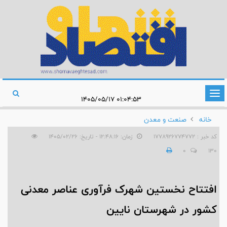
تغییر
۰۱:۰۴:۵۳ ۱۴۰۵/۰۵/۱۷
وضعیت
خانه
صنعت و معدن
ناوبری
کد خبر : 1778926774772
زمان: ۱۲:۴۸:۱۶ - تاریخ: ۱۴۰۵/۰۲/۲۶
0
130
افتتاح نخستین شهرک فرآوری عناصر معدنی
کشور در شهرستان نایین