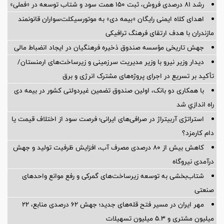
رشد ۸۱ درصدی فروش، ثبت ۱۵۰ همت سود و شتاب توسعه در «فملی»
اهدای کلاه ایمنی رایگان «بیمه دی» به موتورسیکلت‌سواران قانونمند
مازندران با هدف ارتقای فرهنگ ترافیکی
جهش تاریخی مؤسسه صندوق ذخیره فرهنگیان در ایجاد انضباط مالی
دیدار وزیر نیرو با وزیر مدیریت سرزمینی و زیرساخت‌های ارمنستان/
تأکید بر تسریع در اجرای پروژه‌های مشترک انرژی و برق
با همکاری دو بانک، اولین صندوق تضمین غیردولتی کشور در بیمه دی
راه اندازي شد
استراتژی آربیتراژ در صرافی‌های ایرانی؛ فرصت سود از اختلاف قیمت یا
دام کارمزد؟
کاهش بیش از ۸۰ درصدی مصرف آب، افزایش ظرفیت تولید و جهش
درآمدی نیروگاه
شتاب‌بخشی به توسعه زیرساخت‌های گمركی و رفع موانع واحدهای
صنعتی
مهر ایران در مسیر فتح قله‌های جدید؛ جهش ۶۲ درصدی منابع، ۲۲
میلیون مشتری و ۵.۳ میلیون تسهیلات