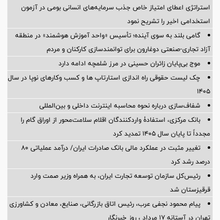
استراتژی اعطای امتیاز خاص جذب سرمایه‌های انسانی بومی در آزمون
استخدامی اخیر را تشریح نمود
گامی بلند به سوی آینده؛ تأسیس «واحد آموزش هوشمند» در منطقه
آزاد تجاری-صنعتی دوغارون برای توانمندسازی کارکنان و مردم
موج بی‌پایان زائران حسینی در مرز شلمچه ادامه دارد
چک لیست حقوقی راه اندازی استارتاپ ها و کسب وکارهای نوپا در سال
۱۴۰۵
شفاف‌سازی درباره نحوه محاسبه اینترنت داخلی و بین‌المللی
بانک مرکزی، استفادۀ واردکنندگان اقلام سلامت‌محور از اوراق گام را
مجدداً تا پایان سال ۱۴۰۵ تمدید کرد
تغییر مثبت در عملکرد مالی بانک صادرات ایران/ درآمد عملیاتی 80
درصد رشد کرد
رئیس‌کل سازمان توسعه تجارت ایران، به همراه وزیر صمت وارد
قرقیزستان شد
پیام محمود نجفی عرب، رئیس اتاق بازرگانی، صنایع، معادن و کشاورزی
تهران در آستانه 17 مرداد ، روز خبرنگار