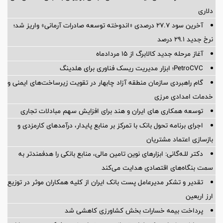
دلاری
آخرین سود ۲۷.۷ درصدی «اندوخته توسعه صادرات آرمانی» واریز شد؛
نرخ جدید ۲۹.۱ درصد
آغاز مرحله جدید کالابرگ از ۱۵ مردادماه
PetroCVC؛ ابزار مدیریت ریسک فناوری برای هلدینگ
گام راهبردی سازمان منطقه آزاد چابهار در تقویت زیرساخت‌های ایمنی و
خدمات امدادی مرزی
توسعه همکاری های ایران و هند برای افزایش سهم مبادلات تجاری
اجرای برنامه تحول بانک با تمرکز بر منابع پایدار، درآمدهای کارمزدی و
بازسازی اعتماد مشتریان
دکتر للـه‌گانی: ابزارهای نوین تامین مالی، منابع بانکی را هدفمندتر به
سمت بنگاه‌های اقتصادی هدایت می‌کند
تقدیر و تشکر مدیرعامل پست بانک ایران از کلیه همکاران موثر در توزیع
ارز اربعین
پرداخت بیمه خسارات بخش کشاورزی کاهشی شد