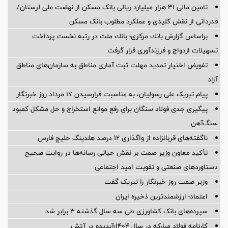
تامین مالی ۳۱ هزار میلیارد ریالی بانک مسکن از نهضت ملی لرستان/
قدردانی از نقش کلیدی و عملکرد مطلوب بانک مسکن
براساس گزارش بانك مركزی؛ بانك ملت در رتبه نخست پرداخت
تسهیلات ازدواج و فرزندآوری قرار گرفت
تفویض اختیار تمدید مهلت ثبت آماری مناطق به سازمان‌های مناطق
آزاد
پیام تبریک علی رسولیان، به مناسبت فرارسیدن ۱۷ مرداد روز خبرنگار
پیگیری جدی فولاد سنگان برای رفع موانع استخراج و حل مشکل کمبود
سنگ‌آهن
ناگفته‌های قربانزاده از واگذاری ۱۲ درصد هلدینگ خلیج فارس
تأکید معاون وزیر صمت بر نقش حیاتی رسانه‌ها در روایت صحیح
دستاوردهای صنعتی و تقویت امید اجتماعی
وزیر صمت روز خبرنگار را تبریک گفت
اعتماد؛ ارزشمندترین ذخیره ایران
سپرده‌های بانک کشاورزی طی سه سال گذشته ۳ برابر شد
کارنامه فولاد مبارکه در سال ۱۴۰۴؛آبدیده در آتش