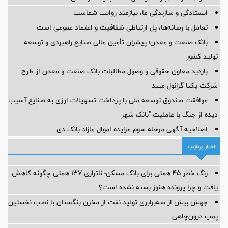
ایستادگی و سازندگی ما، نیازمند روایت شماست
تعامل با رسانه‌ها، پل ارتباطی شفافیت و اعتماد عمومی است
بانک صنعت و معدن؛ پیشران تأمین مالی صنایع راهبردی و توسعه
تولید کشور
بازدید معاون حقوقی و وصول مطالبات بانک صنعت و معدن از طرح
شرکت یکتا گرانول میبد
موافقت صندوق توسعه ملی با پرداخت تسهیلات ارزی به صنایع آسیب
دیده از جنگ با عاملیت "بانک شهر
اصلاحیه آگهی مرحله سوم مزایده اموال مازاد بانک دی
اخبار پربازدید
زنگ خطر ۴۵ همتی برای بانک مسکن؛ ناترازی ۱۳۷ همتی چگونه کاهش
یافت و چرا پرونده هنوز بسته نشده است؟
جهش بیش از سه‌برابری تولید نفت از مخزن بنگستان با نصب نخستین
پمپ درون‌چاهی