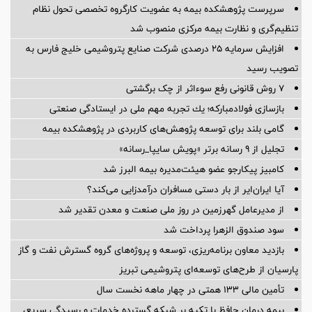
سرپرست پژوهشكده بیمه به عضویت كارگروه تخصصی تحول نظام
تنظیم‌گری و نظارت بیمه مركزی منصوب شد
افزایش سرمایه ۲۵ درصدی شرکت صنایع پتروشیمی خلیج فارس به
تصویب رسید
۷ روش قانونی رفع سوء‌اثر از چک برگشتی
بازسازی فولادمباركه؛ یك تجربه مهم ملی در ایستادگی صنعتی
گامی بلند برای توسعه پژوهش‌های كاربردی در پژوهشكده بیمه
تجلیل از ۹ رسانه برتر «پویش سایپا_رسانه»
کامبیز پیکارجو عضو هیئت‌مدیره بيمه البرز شد
آیا ایران‌ایر از بار دستی مسافران درآمدزایی می‌کند؟
از مدیرعامل گهرزمین در روز ملی صنعت و معدن تقدیر شد
سود صندوق الزهرا پرداخت شد
بازدید معاون برنامه‌ریزی، توسعه و پروژه‌های گروه گسترش نفت و گاز
پارسیان از طرح‌های توسعه‌ای پتروشیمی تبریز
تأمین مالی 133 همتی در چهار ماهه نخست سال
بیمه درمان حافظ با تکیه بر شبکه گسترده خدمات و رسیدگی سریع،