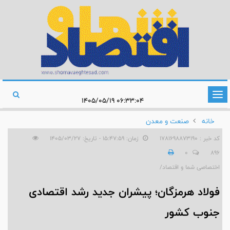
تغییر
۰۶:۳۳:۰۴ ۱۴۰۵/۰۵/۱۹
وضعیت
خانه
صنعت و معدن
ناوبری
کد خبر : 1781698873190
زمان: ۱۵:۴۷:۵۹ - تاریخ: ۱۴۰۵/۰۳/۲۷
0
896
اختصاصی شما و اقتصاد/
فولاد هرمزگان؛ پیشران جدید رشد اقتصادی
جنوب کشور