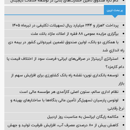
گام تازه صندوق تأمین خسارت‌های بدنی در توسعه خدمات دیجیتال
پر بحث ترین
پرداخت ۲هزار و ۲۴۴ میلیارد ریال تسهیلات تکلیفی در تیرماه ۱۴۰۵
برگزاری مزایده عمومی ۸۸ فقره از املاك مازاد بانك ملت
با همکاری دو بانک، اولین صندوق تضمین غیردولتی کشور در بیمه دی
راه اندازي شد
استراتژی آربیتراژ در صرافی‌های ایرانی؛ فرصت سود از اختلاف قیمت یا
دام کارمزد؟
توسعه بانکداری نوین؛ نقشه راه بانک کشاورزی برای افزایش سهم از
بازار
نظام اداری سالم، ستون اصلی کارآمدی هر مؤسسه مالی است
لوتوس پارسیان تسهیل‌گر تأمین مالی بنگاه‌ها با ساختارهای بهینه و
نرخ رقابتی
مکالمه رایگان ایرانسل به مناسبت روز اردبیل
کاهش بیش از ۸۰ درصدی مصرف آب، افزایش ظرفیت تولید و جهش