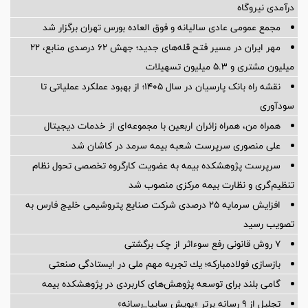
درآمدی نیروگاه
مجمع عمومی عادی سالیانه و فوق العاده بورس تهران برگزار شد
مهر ایران در مسیر فتح قله‌های جدید؛ جهش ۶۲ درصدی منابع، ۲۲
میلیون مشتری و ۵.۳ میلیون تسهیلات
نقشه راه بانک پارسیان در سال ۱۴۰۵؛ از بهبود عملکرد عملیاتی تا
سودآوری
همراه من، همراه زائران اربعین با مجموعه‌ای از خدمات دیجیتال
علی منصوری سرپرست شعبه بیمه سرمد در کاشان شد
سرپرست پژوهشكده بیمه به عضویت كارگروه تخصصی تحول نظام
تنظیم‌گری و نظارت بیمه مركزی منصوب شد
افزایش سرمایه ۲۵ درصدی شرکت صنایع پتروشیمی خلیج فارس به
تصویب رسید
۷ روش قانونی رفع سوء‌اثر از چک برگشتی
بازسازی فولادمباركه؛ یك تجربه مهم ملی در ایستادگی صنعتی
گامی بلند برای توسعه پژوهش‌های كاربردی در پژوهشكده بیمه
تجلیل از ۹ رسانه برتر «پویش سایپا_رسانه»