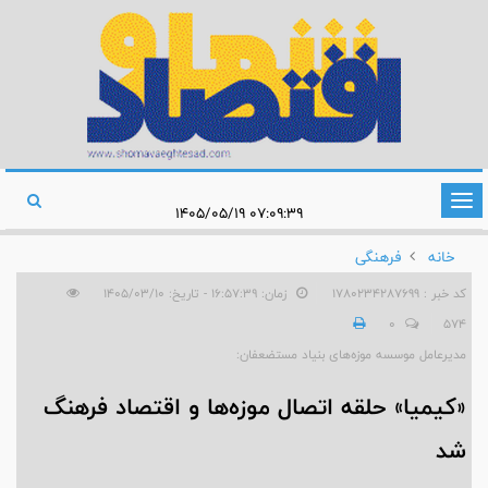
تغییر
۰۷:۰۹:۳۹ ۱۴۰۵/۰۵/۱۹
وضعیت
خانه
فرهنگی
ناوبری
کد خبر : 1780234287699
زمان: ۱۶:۵۷:۳۹ - تاریخ: ۱۴۰۵/۰۳/۱۰
0
574
مدیرعامل موسسه موزه‌های بنیاد مستضعفان:
«کیمیا» حلقه اتصال موزه‌ها و اقتصاد فرهنگ
شد