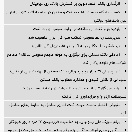
اثرگذاری بانک اقتصادنوین بر گسترش بانکداری دیجیتال
كسب جایگاه نخست بانك صنعت و معدن در سامانه فوریت‌های اداری
بین بانك‌های دولتی
بازدید وزیر نفت از رسانه‌های روابط عمومی وزارت نفت
سرپرست روابط عمومی شركت ملی گاز ایران منصوب شد
درخشش نمایندگان بیمه آسیا در «فستیوال گل طلایی»
آمادگی بانک مسکن برای برگزاری به موقع مجمع عمومی سالانه/ مجامع
شرکت‌های تابعه برگزار شد
تامین مالی ۳۱ هزار میلیارد ریالی بانک مسکن از نهضت ملی لرستان/
قدردانی از نقش کلیدی و عملکرد مطلوب بانک مسکن
براساس گزارش بانك مركزی؛ بانك ملت در رتبه نخست پرداخت
تسهیلات ازدواج و فرزندآوری قرار گرفت
تفویض اختیار تمدید مهلت ثبت آماری مناطق به سازمان‌های مناطق
آزاد
پیام تبریک علی رسولیان، به مناسبت فرارسیدن ۱۷ مرداد روز خبرنگار
پیگیری جدی فولاد سنگان برای رفع موانع استخراج و حل مشکل کمبود